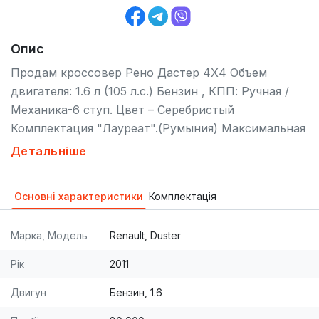
Опис
Продам кроссовер Рено Дастер 4Х4 Объем
двигателя: 1.6 л (105 л.с.) Бензин , КПП: Ручная /
Механика-6 ступ. Цвет – Серебристый
Комплектация "Лауреат".(Румыния) Максимальная
комплектация! Комфорт: Бортовой компьютер,
Детальніше
Кондиционер, Парктроник, Подогрев зеркал,
Усилитель руля, Эл. стеклоподъемники. Заводская
Основні характеристики
Комплектація
тонировка, Защитная антигравийная
пленка(пер.бампер,капот
Марка, Модель
Renault, Duster
,пер.крылья,фары)Брызговики ,Коврики, Литые
диски. Мультимедиа: CD, MP3, Магнитола.
Рік
2011
Безопасность: ABS, Ксенон(Ближний и
Двигун
Бензин, 1.6
Противотуманные фары ), Иммобилайзер, 2
подушки безопасности (Airbag), Центральный