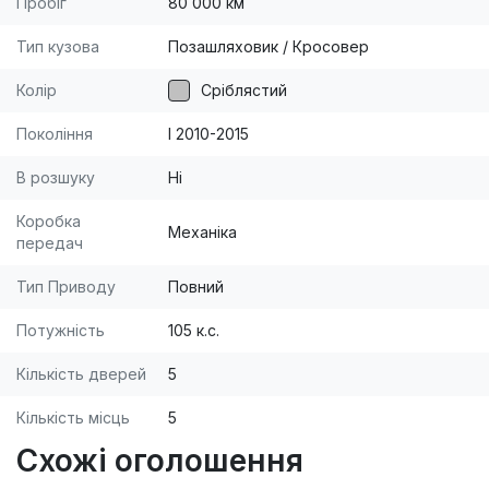
Пробіг
80 000 км
замок. Состояние: Не бит, Не крашен, Сервисная
книжка- Фирменное ТО (Солли Плюс). Все
Тип кузова
Позашляховик / Кросовер
работает, Автомобиль ухожен. Первый хозяин
Колір
Сріблястий
Есть комплект зимней резины(Goodyear) с литыми
дисками. Торг возле машины.
Покоління
I 2010-2015
В розшуку
Ні
Коробка
Механіка
передач
Тип Приводу
Повний
Потужність
105 к.с.
Кількість дверей
5
Кількість місць
5
Схожі оголошення