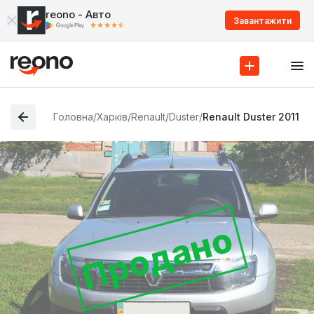
reono - Авто
Завантажити
Головна
/
Харків
/
Renault
/
Duster
/
Renault Duster 2011
Продано