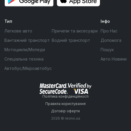
Тип
Інфо
Легкове авто
Причепи та аксесуари
Про Нас
Вантажний транспорт
Водний транспорт
Допомога
Мотоцикли/Мопеди
Пошук
Спеціальна техніка
Авто Новини
Автобус/Мікроавтобус
Політика конфіденційності
Правила користування
Договір оферти
2026 © reono.ua