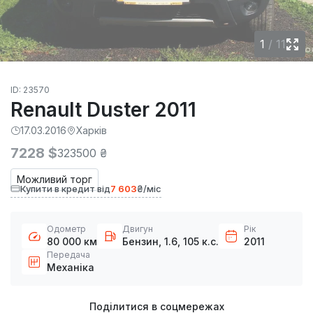
1
/
11
ID: 23570
Renault Duster 2011
17.03.2016
Харків
7228 $
323500 ₴
Можливий торг
Купити в кредит від
7 603
₴/міс
Одометр
Двигун
Рік
80 000 км
Бензин, 1.6, 105 к.с.
2011
Передача
Механіка
Поділитися в соцмережах