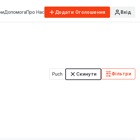
ни
Допомога
Про Нас
Додати Оголошення
Вхід
Фільтри
Puch
Скинути