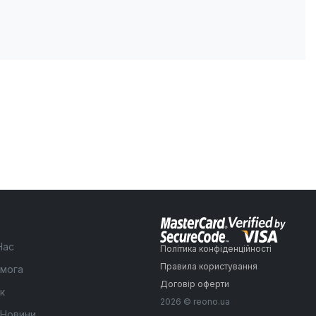
Нас
Політика конфіденційності
Правила користування
мога
Договір оферти
к
2026 © reono.ua
 Новини