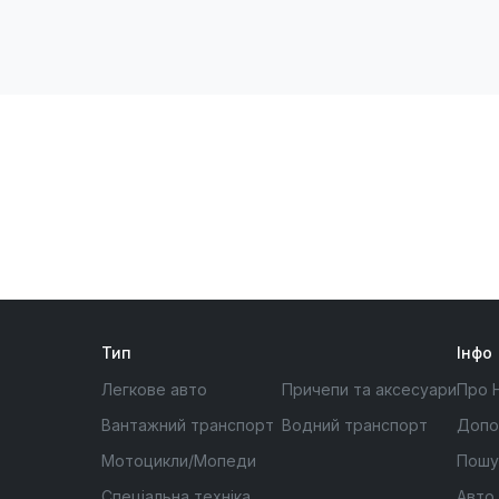
Тип
Інфо
Легкове авто
Причепи та аксесуари
Про 
Вантажний транспорт
Водний транспорт
Допо
Мотоцикли/Мопеди
Пошу
Спеціальна техніка
Авто