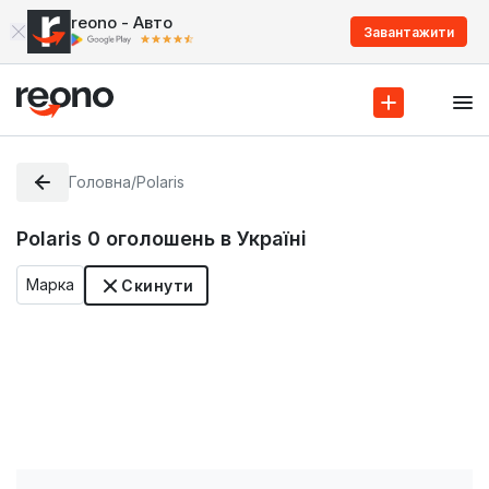
reono - Авто
Завантажити
Головна
/
Polaris
Polaris
0
оголошень в Україні
Марка
Скинути