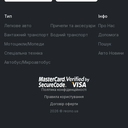
Тип
Інфо
Легкове авто
Причепи та аксесуари
Про Нас
Вантажний транспорт
Водний транспорт
Допомога
Мотоцикли/Мопеди
Пошук
Спеціальна техніка
Авто Новини
Автобус/Мікроавтобус
Політика конфіденційності
Правила користування
Договір оферти
2026 © reono.ua