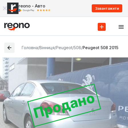
reono - Авто
Завантажити
Головна
/
Вінниця
/
Peugeot
/
508
/
Peugeot 508 2015
Продано