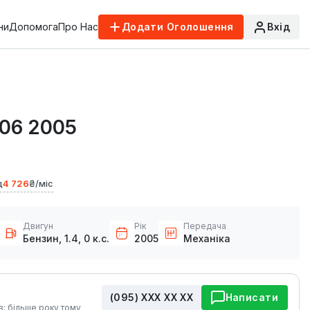
ни
Допомога
Про Нас
Додати Оголошення
Вхід
206 2005
д
4 726
₴/міс
Двигун
Рік
Передача
Бензин, 1.4, 0 к.с.
2005
Механіка
(095) ХХХ ХХ ХХ
Написати
в: більше року тому