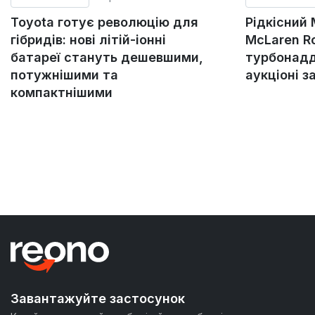
Toyota готує революцію для
Рідкісний
гібридів: нові літій-іонні
McLaren Ro
батареї стануть дешевшими,
турбонадд
потужнішими та
аукціоні з
компактнішими
Завантажуйте застосунок