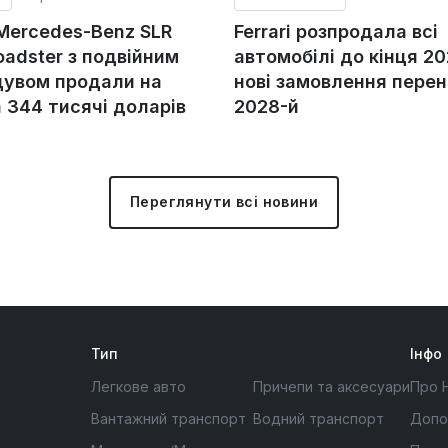
 Mercedes-Benz SLR
Ferrari розпродала всі
adster з подвійним
автомобілі до кінця 20
увом продали на
нові замовлення перен
а 344 тисячі доларів
2028-й
Переглянути всі новини
Тип
Інфо
Легкове авто
Причепи та аксесуари
Про 
Вантажний транспорт
Водний транспорт
Допо