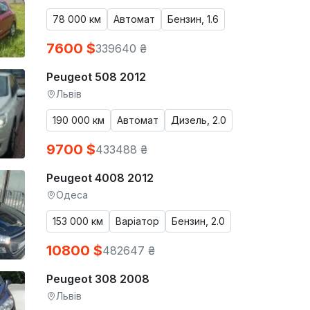
78 000 км
Автомат
Бензин, 1.6
7600 $
339640 ₴
Peugeot 508 2012
Львів
190 000 км
Автомат
Дизель, 2.0
9700 $
433488 ₴
Peugeot 4008 2012
Одеса
153 000 км
Варіатор
Бензин, 2.0
10800 $
482647 ₴
Peugeot 308 2008
Львів