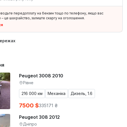
еводьте передоплату на бензин тощо по телефону, якщо вас
 – це шахрайство, залиште скаргу на оголошення.
ся
мережах
ня
Peugeot 3008 2010
Рівне
216 000 км
Механіка
Дизель, 1.6
7500 $
335171 ₴
Peugeot 308 2012
Дніпро