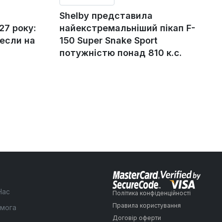
Shelby представила
27 року:
найекстремальніший пікап F-
если на
150 Super Snake Sport
потужністю понад 810 к.с.
Нас
Політика конфіденційності
Правила користування
мога
Договір оферти