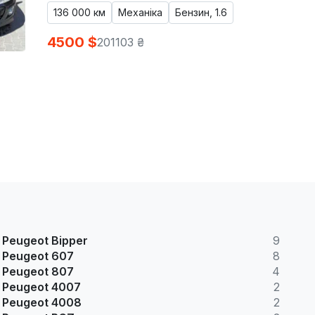
136 000 км
Механіка
Бензин, 1.6
4500 $
201103 ₴
Peugeot Bipper
9
Peugeot 607
8
Peugeot 807
4
Peugeot 4007
2
Peugeot 4008
2