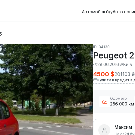
Автомобілі б/у
Авто нови
5
ID: 34130
Peugeot 
28.06.2016
Київ
4500 $
201103 ₴
Купити в кредит ві
Одометр
256 000 км
Максим
На сайті бу