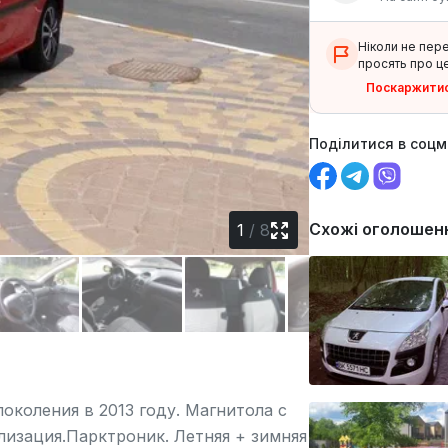
Ніколи не пер
просять про це
Поскаржити
Поділитися в соц
Схожі оголошен
1
/
8
околения в 2013 году. Магнитола с
лизация.Парктроник. Летняя + зимняя