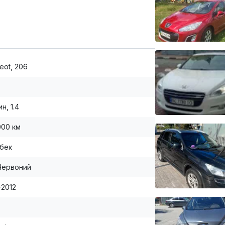
eot, 206
н, 1.4
000 км
бек
Червоний
-2012