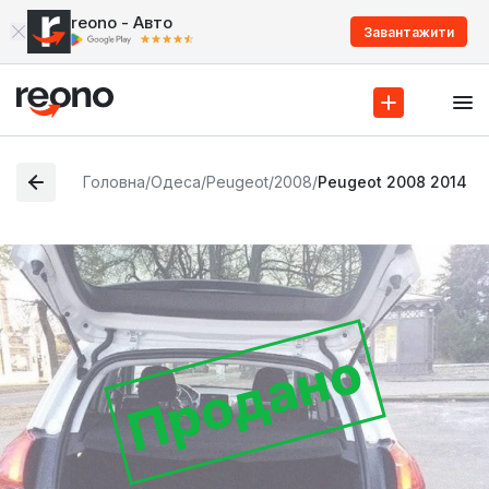
reono - Авто
Завантажити
Головна
/
Одеса
/
Peugeot
/
2008
/
Peugeot 2008 2014
Продано