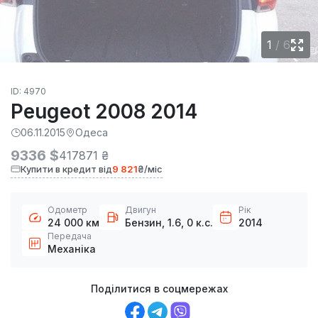
1
/
6
ID: 4970
Peugeot 2008 2014
06.11.2015
Одеса
9336 $
417871 ₴
Купити в кредит від
9 821
₴/міс
Одометр
Двигун
Рік
24 000 км
Бензин, 1.6, 0 к.с.
2014
Передача
Механіка
Поділитися в соцмережах