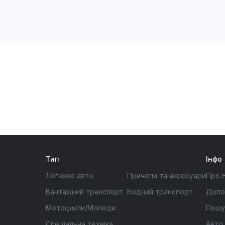
Тип
Інфо
Легкове авто
Причепи та аксесуари
Про 
Вантажний транспорт
Водний транспорт
Допо
Мотоцикли/Мопеди
Пошу
Спеціальна техніка
Авто