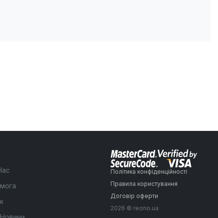
Нас
Політика конфіденційності
Правила користування
мога
Договір оферти
к
2026 © reono.ua
 Новини