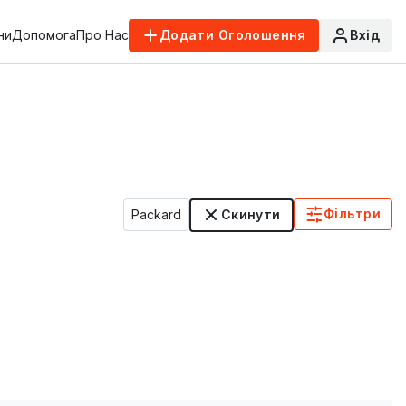
ни
Допомога
Про Нас
Додати Оголошення
Вхід
Фільтри
Packard
Скинути