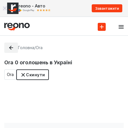
reono - Авто
Завантажити
Головна
/
Ora
Ora
0
оголошень в Україні
Ora
Скинути