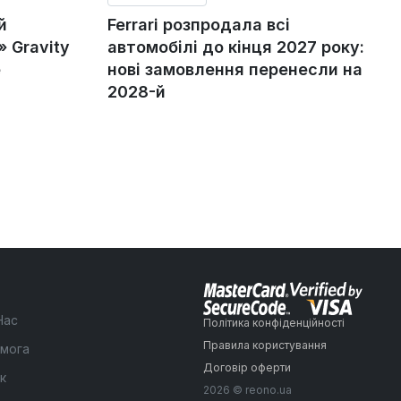
й
Ferrari розпродала всі
 Gravity
автомобілі до кінця 2027 року:
е
нові замовлення перенесли на
2028-й
Нас
Політика конфіденційності
Правила користування
мога
Договір оферти
к
2026 © reono.ua