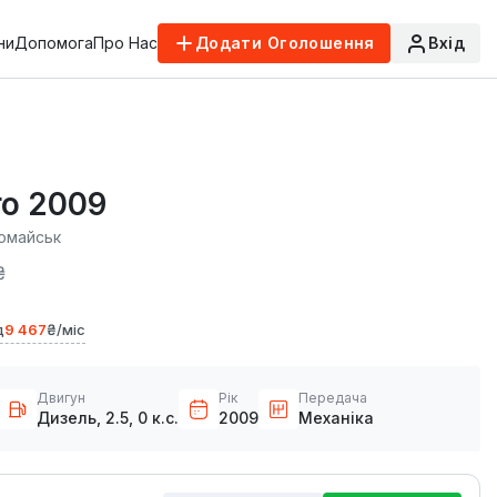
ни
Допомога
Про Нас
Додати Оголошення
Вхід
ro 2009
омайськ
₴
д
9 467
₴/міс
Двигун
Рік
Передача
Дизель, 2.5, 0 к.с.
2009
Механіка