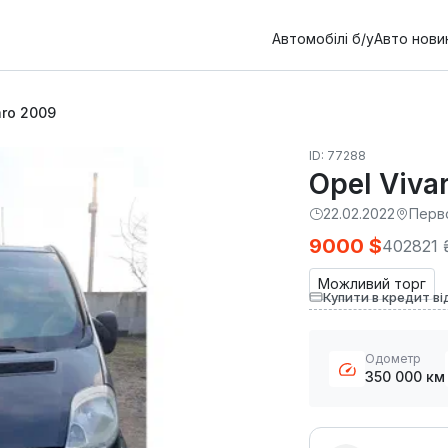
Автомобілі б/у
Авто нови
aro 2009
ID: 77288
Opel Viva
22.02.2022
Перв
9000 $
402821 
Можливий торг
Купити в кредит ві
Одометр
350 000 км