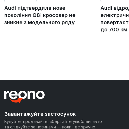
Audi підтвердила нове
Audi відр
покоління Q8: кросовер не
електричн
зникне з модельного ряду
повертаєт
до 700 км
Завантажуйте застосунок
Купуйте, продавайте, зберігайте улюблені авто
та слідкуйте за новинами — коли і де зручно.