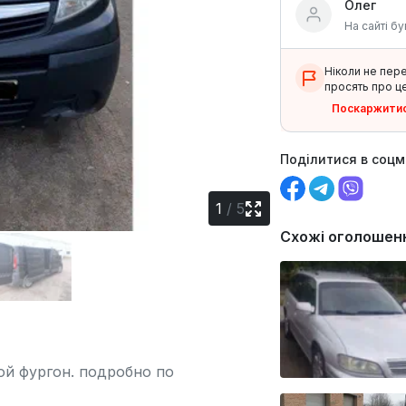
Олег
На сайті бу
Ніколи не пер
просять про це
Поскаржити
Поділитися в соц
1
/
5
Схожі оголошен
вой фургон. подробно по