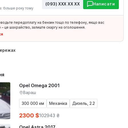
(093) ХХХ ХХ ХХ
Написати
в: більше року тому
еводьте передоплату на бензин тощо по телефону, якщо вас
 – це шахрайство, залиште скаргу на оголошення.
ся
мережах
ня
Opel Omega 2001
Вараш
300 000 км
Механіка
Дизель, 2.2
2300 $
102943 ₴
Opel Astra 2017