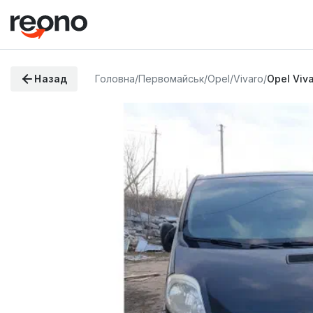
Назад
Головна
/
Первомайськ
/
Opel
/
Vivaro
/
Opel Viv