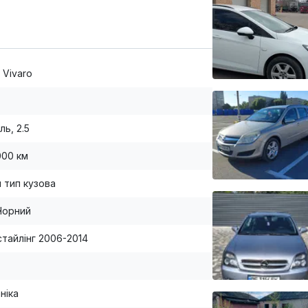
 Vivaro
ль, 2.5
000 км
й тип кузова
Чорний
стайлінг 2006-2014
ніка