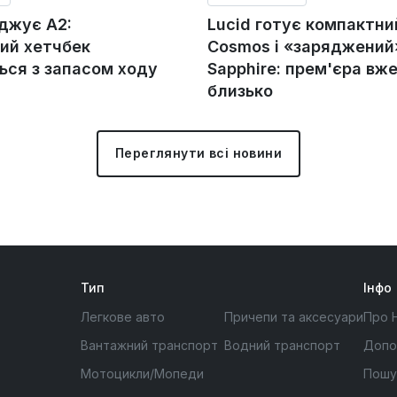
оджує A2:
Lucid готує компактни
ий хетчбек
Cosmos і «заряджений»
ься з запасом ходу
Sapphire: прем'єра вж
близько
Переглянути всі новини
Тип
Інфо
Легкове авто
Причепи та аксесуари
Про 
Вантажний транспорт
Водний транспорт
Допо
Мотоцикли/Мопеди
Пошу