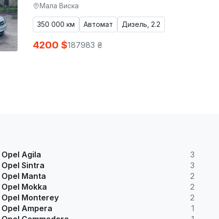
Мала Виска
350 000 км
Автомат
Дизель, 2.2
4200 $
187983 ₴
Opel Agila
3
Opel Sintra
3
Opel Manta
2
Opel Mokka
2
Opel Monterey
2
Opel Ampera
1