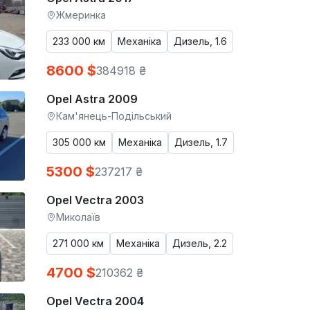
Жмеринка
233 000 км
Механіка
Дизель, 1.6
8600 $
384918 ₴
Opel Astra 2009
Кам'янець-Подільський
305 000 км
Механіка
Дизель, 1.7
5300 $
237217 ₴
Opel Vectra 2003
Миколаїв
271 000 км
Механіка
Дизель, 2.2
4700 $
210362 ₴
Opel Vectra 2004