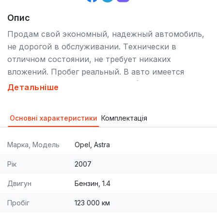
Опис
Продам свой экономный, надежный автомобиль,
не дорогой в обслуживании. Tехнически в
отличном состоянии, не требует никаких
вложений. Пробег реальный. В авто имеется
кондиционер, ГУР, музыка MP3 (6 динамиков),
Детальніше
airbag, центральный замок, сигнализация,
корректор фар, имобилайзер, новая резина +
Основні характеристики
Комплектація
зимняя на железных дисках. Газ пропан 4-е
поколение вписан в тех. паспорт. На обмен +10%
Марка, Модель
Opel, Astra
Рік
2007
Двигун
Бензин, 1.4
Пробіг
123 000 км