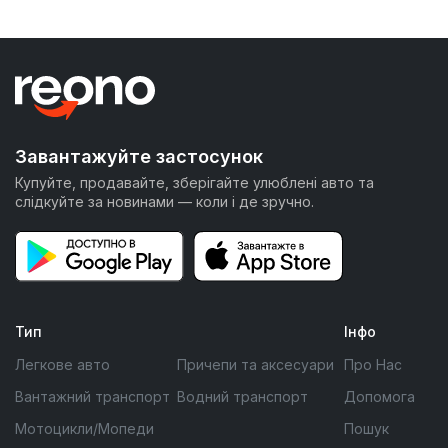
Завантажуйте застосунок
Купуйте, продавайте, зберігайте улюблені авто та
слідкуйте за новинами — коли і де зручно.
Тип
Інфо
Легкове авто
Причепи та аксесуари
Про Нас
Вантажний транспорт
Водний транспорт
Допомога
Мотоцикли/Мопеди
Пошук