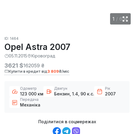
1
/
6
ID: 1464
Opel Astra 2007
05.11.2015
Кіровоград
3621 $
162059 ₴
Купити в кредит від
3 809
₴/міс
Одометр
Двигун
Рік
123 000 км
Бензин, 1.4, 90 к.с.
2007
Передача
Механіка
Поділитися в соцмережах