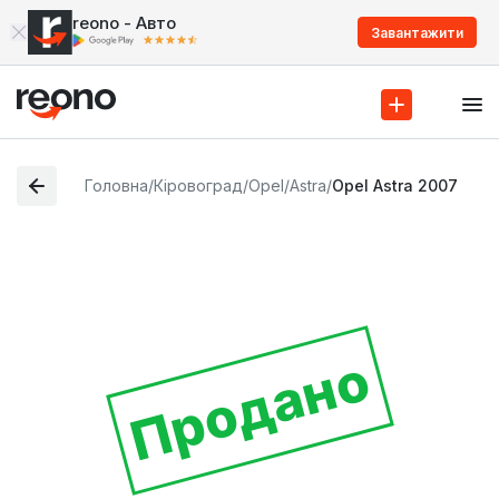
reono - Авто
Завантажити
Головна
/
Кіровоград
/
Opel
/
Astra
/
Opel Astra 2007
Продано