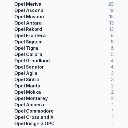
Opel Meriva
29
Opel Ascona
19
Opel Movano
15
Opel Antara
13
Opel Rekord
13
Opel Frontera
8
Opel Signum
6
Opel Tigra
6
Opel Calibra
5
Opel Grandland
4
Opel Senator
4
Opel Agila
3
Opel Sintra
3
Opel Manta
2
Opel Mokka
2
Opel Monterey
2
Opel Ampera
1
Opel Commodore
1
Opel Crossland X
1
Opel Insignia OPC
1