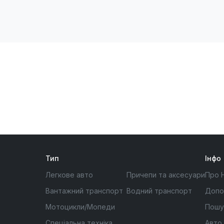
Тип
Інфо
Легкове авто
Причепи та аксесуари
Про 
Вантажний транспорт
Водний транспорт
Допо
Мотоцикли/Мопеди
Пошу
Спеціальна техніка
Авто