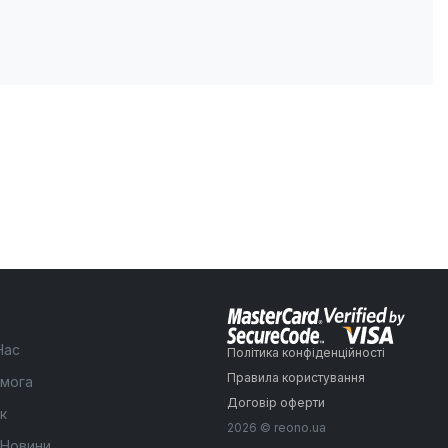
Нас
Політика конфіденційності
Правила користування
мога
Договір оферти
к
2026 © reono.ua
 Новини