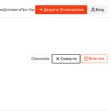
ни
Допомога
Про Нас
Додати Оголошення
Вхід
Фільтри
Oldsmobile
Скинути