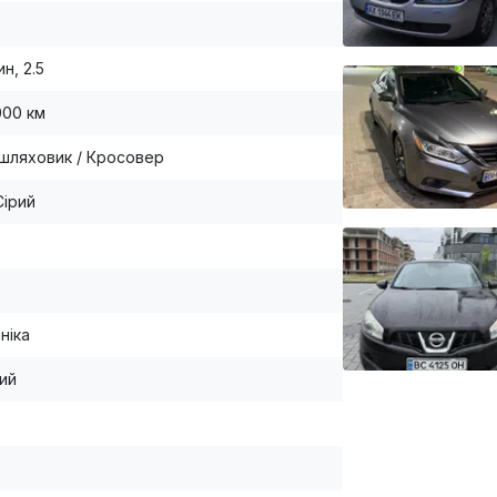
н, 2.5
000 км
шляховик / Кросовер
Сірий
ніка
ий