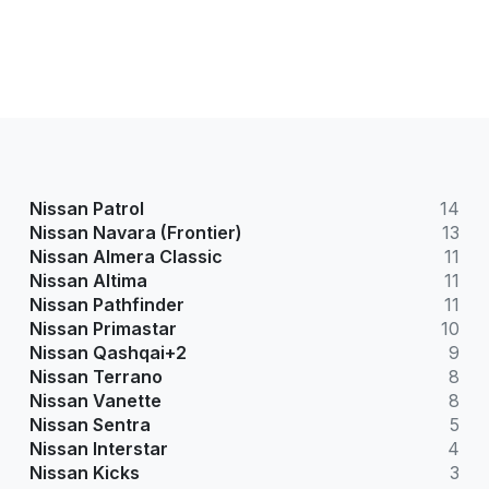
Nissan Patrol
14
Nissan Navara (Frontier)
13
Nissan Almera Classic
11
Nissan Altima
11
Nissan Pathfinder
11
Nissan Primastar
10
Nissan Qashqai+2
9
Nissan Terrano
8
Nissan Vanette
8
Nissan Sentra
5
Nissan Interstar
4
Nissan Kicks
3