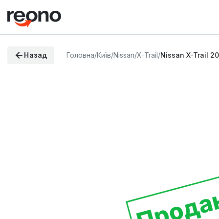
Назад
Головна
/
Київ
/
Nissan
/
X-Trail
/
Nissan X-Trail 2
Прода