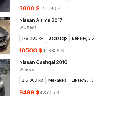
3800 $
170080 ₴
Nissan Altima 2017
Одеса
179 000 км
Варіатор
Бензин, 2.5
10500 $
469958 ₴
Nissan Qashqai 2010
Львів
216 000 км
Механіка
Дизель, 1.5
9499 $
425155 ₴