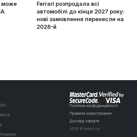
g може
Ferrari розпродала всі
ША
автомобілі до кінця 2027 року:
нові замовлення перенесли на
2028-й
Нас
Політика конфіденційності
Правила користування
мога
Договір оферти
к
2026 © reono.ua
 Новини