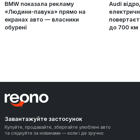
BMW показала рекламу
Audi відр
«Людини-павука» прямо на
електричн
екранах авто — власники
повертаєт
обурені
до 700 км
Завантажуйте застосунок
Купуйте, продавайте, зберігайте улюблені авто
та слідкуйте за новинами — коли і де зручно.