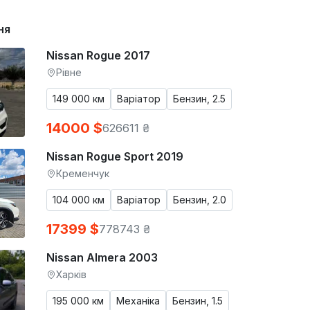
ня
Nissan Rogue 2017
Рівне
149 000 км
Варіатор
Бензин, 2.5
14000 $
626611 ₴
Nissan Rogue Sport 2019
Кременчук
104 000 км
Варіатор
Бензин, 2.0
17399 $
778743 ₴
Nissan Almera 2003
Харків
195 000 км
Механіка
Бензин, 1.5