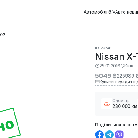
Автомобілі б/у
Авто нови
003
ID: 20640
Nissan X-
25.01.2016
Київ
5049 $
225989 
Купити в кредит ві
Одометр
230 000 км
но
Поділитися в соц