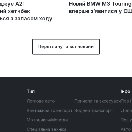
оджує A2:
Новий BMW M3 Tourin
ий хетчбек
вперше з’явитися у С
ься з запасом ходу
Переглянути всі новини
Тип
Інфо
Легкове авто
Причепи та аксесуари
Про 
Вантажний транспорт
Водний транспорт
Допо
Мотоцикли/Мопеди
Пошу
Спеціальна техніка
Авто