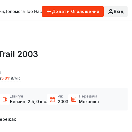
ни
Допомога
Про Нас
Додати Оголошення
Вхід
Trail 2003
₴
д
5 311
₴/міс
Двигун
Рік
Передача
Бензин, 2.5, 0 к.с.
2003
Механіка
мережах