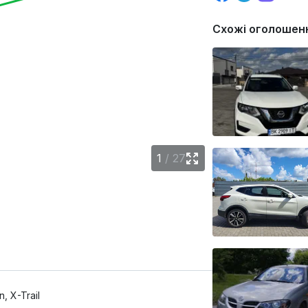
Схожі оголошен
1
/
27
n, X-Trail