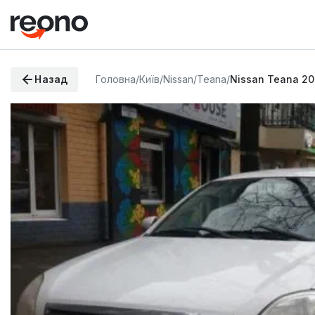
Назад
Головна
/
Київ
/
Nissan
/
Teana
/
Nissan Teana 2