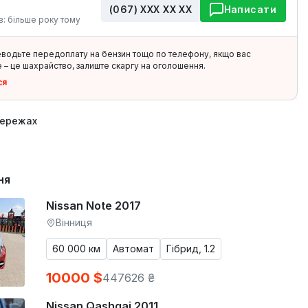
(067) ХХХ ХХ ХХ
Написати
в: більше року тому
еводьте передоплату на бензин тощо по телефону, якщо вас
 – це шахрайство, залиште скаргу на оголошення.
ся
мережах
ня
Nissan Note 2017
Вінниця
60 000 км
Автомат
Гібрид, 1.2
10000 $
447626 ₴
Nissan Qashqai 2011