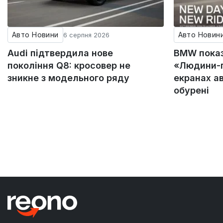
Авто Новини
Авто Новин
6 серпня 2026
Audi підтвердила нове
BMW пока
покоління Q8: кросовер не
«Людини-п
зникне з модельного ряду
екранах а
обурені