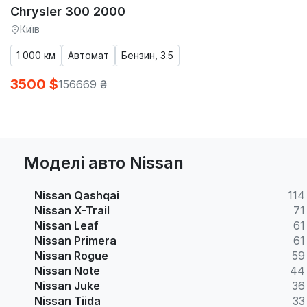
Chrysler 300 2000
Київ
1 000 км
Автомат
Бензин, 3.5
3500 $
156669 ₴
Моделі авто Nissan
Nissan Qashqai
114
Nissan X-Trail
71
Nissan Leaf
61
Nissan Primera
61
Nissan Rogue
59
Nissan Note
44
Nissan Juke
36
Nissan Tiida
33