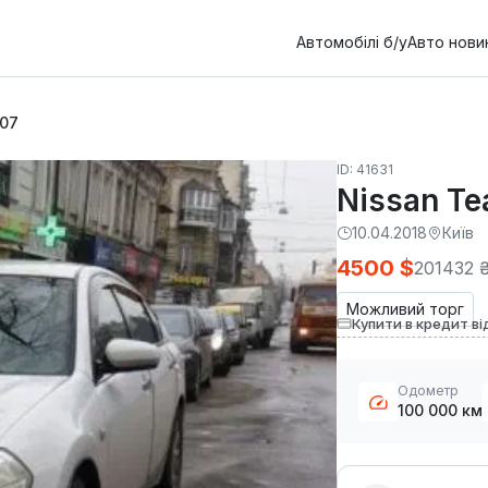
Автомобілі б/у
Авто нови
007
ID: 41631
Nissan Te
10.04.2018
Київ
4500 $
201432 
Можливий торг
Купити в кредит ві
Одометр
100 000 км