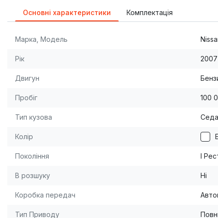
Основні характеристики
Комплектація
Марка, Модель
Nissa
Рік
2007
Двигун
Бензи
Пробіг
100 
Тип кузова
Сед
Колір
Покоління
I Ре
В розшуку
Ні
Коробка передач
Авто
Тип Приводу
Повн