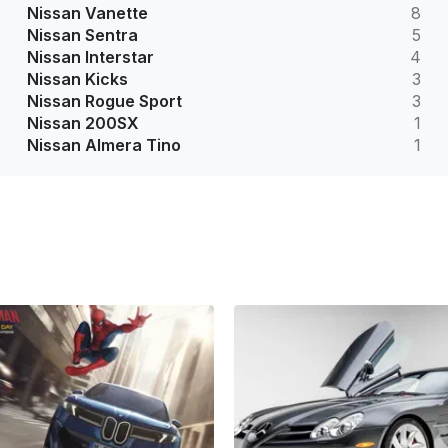
Nissan Vanette
8
Nissan Sentra
5
Nissan Interstar
4
Nissan Kicks
3
Nissan Rogue Sport
3
Nissan 200SX
1
Nissan Almera Tino
1