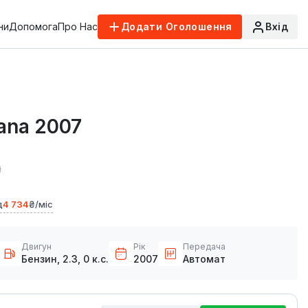
ни
Допомога
Про Нас
Додати Оголошення
Вхід
ana 2007
₴
д
4 734
₴/міс
Двигун
Рік
Передача
Бензин, 2.3, 0 к.с.
2007
Автомат