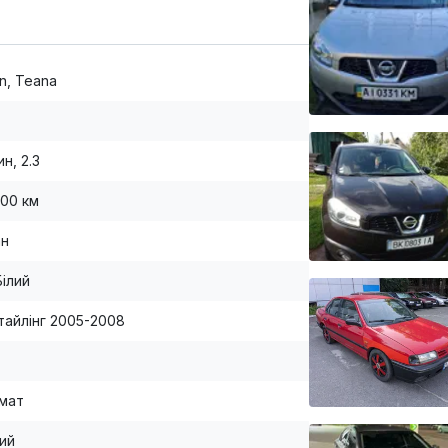
n, Teana
н, 2.3
000 км
ан
Білий
стайлінг 2005-2008
мат
ий