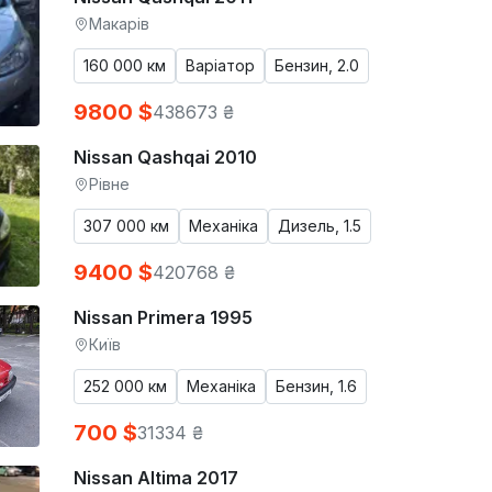
Макарів
160 000 км
Варіатор
Бензин, 2.0
9800 $
438673 ₴
Nissan Qashqai 2010
Рівне
307 000 км
Механіка
Дизель, 1.5
9400 $
420768 ₴
Nissan Primera 1995
Київ
252 000 км
Механіка
Бензин, 1.6
700 $
31334 ₴
Nissan Altima 2017