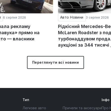
и
Авто Новини
6 серпня 2026
3 серпня 2026
зала рекламу
Рідкісний Mercedes-Be
авука» прямо на
McLaren Roadster з по
вто — власники
турбонаддувом прода
аукціоні за 344 тисячі
Переглянути всі новини
Тип
Інфо
Легкове авто
Причепи та аксесуари
Про 