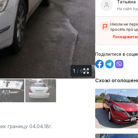
Татьяна
На сайті бу
Ніколи не пер
просять про це
Поскаржити
Поділитися в соц
1
/
6
Схожі оголошен
ек границу 04.04.18г.