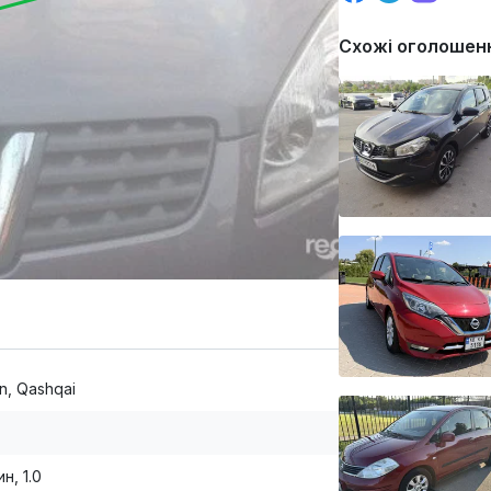
Схожі оголошен
n, Qashqai
н, 1.0