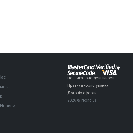
Нас
Політика конфіденційності
Правила користування
мога
Договір оферти
к
2026 © reono.ua
 Новини