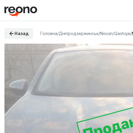
Назад
Головна
/
Дніпродзержинськ
/
Nissan
/
Qashqai
/
Прода