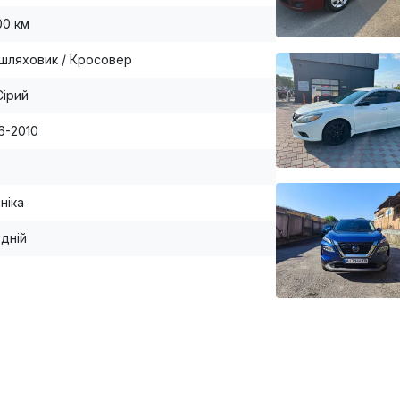
00 км
шляховик / Кросовер
Сірий
06-2010
ніка
дній