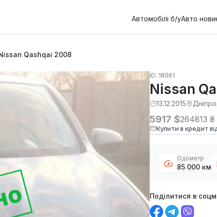
Автомобілі б/у
Авто нови
Nissan Qashqai 2008
ID: 18061
Nissan Qa
13.12.2015
Дніпр
5917 $
264813 ₴
Купити в кредит ві
Одометр
85 000 км
но
Поділитися в соц