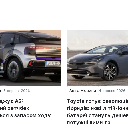
и
Авто Новини
5 серпня 2026
4 серпня 2026
оджує A2:
Toyota готує революц
ий хетчбек
гібридів: нові літій-іонн
ься з запасом ходу
батареї стануть деше
потужнішими та