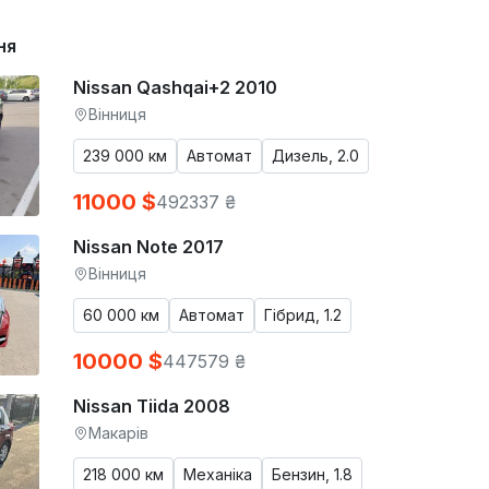
ня
Nissan Qashqai+2 2010
Вінниця
239 000 км
Автомат
Дизель, 2.0
11000 $
492337 ₴
Nissan Note 2017
Вінниця
60 000 км
Автомат
Гібрид, 1.2
10000 $
447579 ₴
Nissan Tiida 2008
Макарів
218 000 км
Механіка
Бензин, 1.8