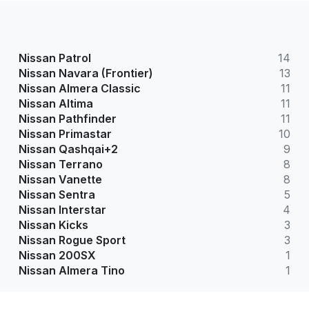
Nissan Patrol
14
Nissan Navara (Frontier)
13
Nissan Almera Classic
11
Nissan Altima
11
Nissan Pathfinder
11
Nissan Primastar
10
Nissan Qashqai+2
9
Nissan Terrano
8
Nissan Vanette
8
Nissan Sentra
5
Nissan Interstar
4
Nissan Kicks
3
Nissan Rogue Sport
3
Nissan 200SX
1
Nissan Almera Tino
1