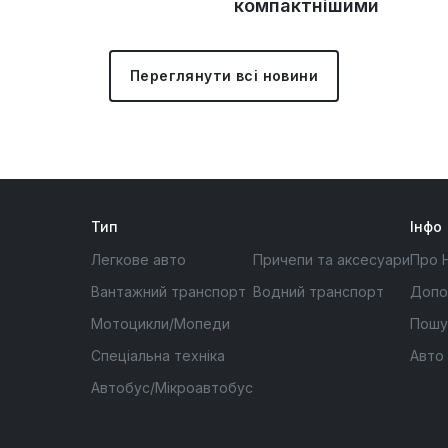
компактнішими
Переглянути всі новини
Тип
Інфо
Легкове авто
Причепи та аксесуари
Про 
Вантажний транспорт
Водний транспорт
Допо
Мотоцикли/Мопеди
Пошу
Спеціальна техніка
Авто
Автобус/Мікроавтобус