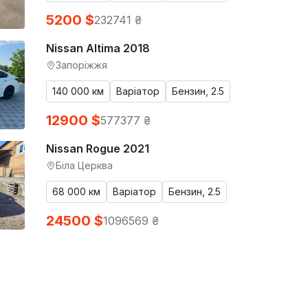
5200 $
232741 ₴
Nissan Altima 2018
Запоріжжя
140 000 км
Варіатор
Бензин, 2.5
12900 $
577377 ₴
Nissan Rogue 2021
Біла Церква
68 000 км
Варіатор
Бензин, 2.5
24500 $
1096569 ₴