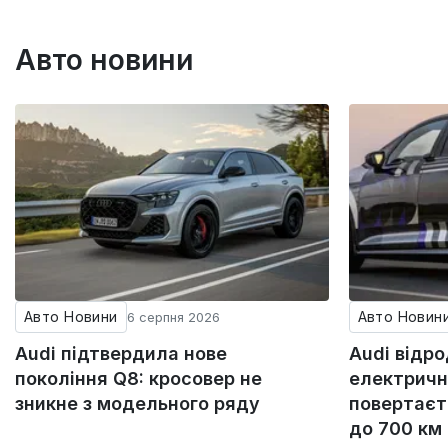
Авто новини
Авто Новини
Авто Новин
6 серпня 2026
Audi підтвердила нове
Audi відр
покоління Q8: кросовер не
електричн
зникне з модельного ряду
повертаєт
до 700 км