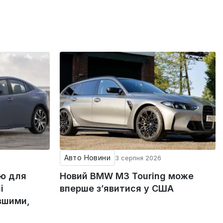
Авто Новини
3 серпня 2026
ію для
Новий BMW M3 Touring може
і
вперше з’явитися у США
вшими,