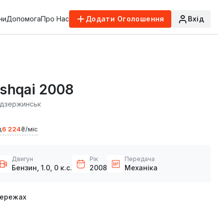
ни
Допомога
Про Нас
Додати Оголошення
Вхід
shqai 2008
одзержинськ
д
6 224
₴/міс
Двигун
Рік
Передача
Бензин, 1.0, 0 к.с.
2008
Механіка
мережах