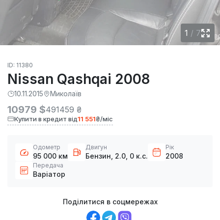
1
/
7
ID: 11380
Nissan Qashqai 2008
10.11.2015
Миколаїв
10979 $
491459 ₴
Купити в кредит від
11 551
₴/міс
Одометр
Двигун
Рік
95 000 км
Бензин, 2.0, 0 к.с.
2008
Передача
Варіатор
Поділитися в соцмережах