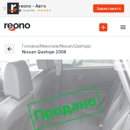
reono - Авто
Завантажити
Головна
/
Миколаїв
/
Nissan
/
Qashqai
/
Nissan Qashqai 2008
Продано