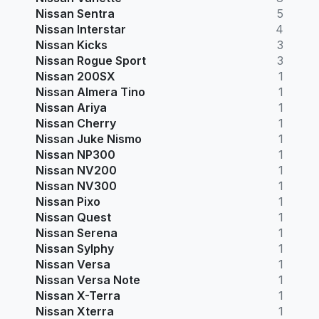
Nissan Sentra
5
Nissan Interstar
4
Nissan Kicks
3
Nissan Rogue Sport
3
Nissan 200SX
1
Nissan Almera Tino
1
Nissan Ariya
1
Nissan Cherry
1
Nissan Juke Nismo
1
Nissan NP300
1
Nissan NV200
1
Nissan NV300
1
Nissan Pixo
1
Nissan Quest
1
Nissan Serena
1
Nissan Sylphy
1
Nissan Versa
1
Nissan Versa Note
1
Nissan X-Terra
1
Nissan Xterra
1