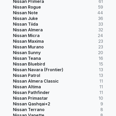
Nissan Primera
61
Nissan Rogue
59
Nissan Note
44
Nissan Juke
36
Nissan Tiida
33
Nissan Almera
32
Nissan Micra
24
Nissan Maxima
23
Nissan Murano
23
Nissan Sunny
20
Nissan Teana
16
Nissan Bluebird
15
Nissan Navara (Frontier)
13
Nissan Patrol
13
Nissan Almera Classic
11
Nissan Altima
11
Nissan Pathfinder
11
Nissan Primastar
10
Nissan Qashqai+2
9
Nissan Terrano
8
Nissan Vanette
8