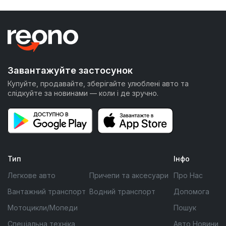
Завантажуйте застосунок
Купуйте, продавайте, зберігайте улюблені авто та
слідкуйте за новинами — коли і де зручно.
Тип
Інфо
Легкове авто
Причепи та аксесуари
Про Нас
Вантажний транспорт
Водний транспорт
Допомога
Мотоцикли/Мопеди
Пошук
Спеціальна техніка
Авто Новини