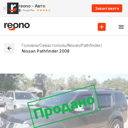
reono - Авто
Завантажити
Головна
/
Севастополь
/
Nissan
/
Pathfinder
/
Nissan Pathfinder 2008
Продано