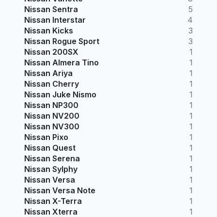
Nissan Sentra
5
Nissan Interstar
4
Nissan Kicks
3
Nissan Rogue Sport
3
Nissan 200SX
1
Nissan Almera Tino
1
Nissan Ariya
1
Nissan Cherry
1
Nissan Juke Nismo
1
Nissan NP300
1
Nissan NV200
1
Nissan NV300
1
Nissan Pixo
1
Nissan Quest
1
Nissan Serena
1
Nissan Sylphy
1
Nissan Versa
1
Nissan Versa Note
1
Nissan X-Terra
1
Nissan Xterra
1