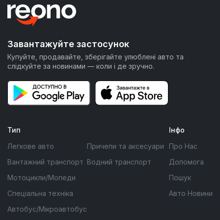
Завантажуйте застосунок
Купуйте, продавайте, зберігайте улюблені авто та
слідкуйте за новинами — коли і де зручно.
Тип
Інфо
Легкове авто
Причепи та аксесуари
Про Нас
Вантажний транспорт
Водний транспорт
Допомога
Мотоцикли/Мопеди
Пошук
Спеціальна техніка
Авто Новини
Автобус/Мікроавтобус