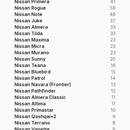
Nissan Primera
61
Nissan Rogue
59
Nissan Note
46
Nissan Juke
37
Nissan Almera
33
Nissan Tiida
33
Nissan Maxima
23
Nissan Micra
23
Nissan Murano
23
Nissan Sunny
20
Nissan Teana
16
Nissan Bluebird
15
Nissan Patrol
14
Nissan Navara (Frontier)
13
Nissan Pathfinder
12
Nissan Almera Classic
11
Nissan Altima
11
Nissan Primastar
10
Nissan Qashqai+2
9
Nissan Terrano
8
Nissan Vanette
8