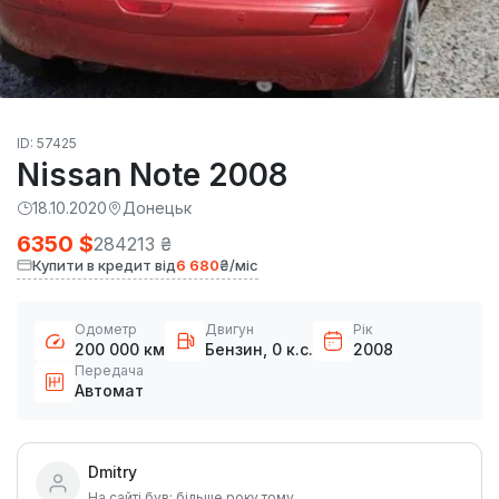
ID: 57425
Nissan Note 2008
18.10.2020
Донецьк
6350 $
284213 ₴
Купити в кредит від
6 680
₴/міс
Одометр
Двигун
Рік
200 000 км
Бензин, 0 к.с.
2008
Передача
Автомат
Dmitry
На сайті був: більше року тому