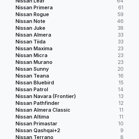
Nissan Leaf
64
Nissan Primera
61
Nissan Rogue
59
Nissan Note
46
Nissan Juke
38
Nissan Almera
33
Nissan Tiida
33
Nissan Maxima
23
Nissan Micra
23
Nissan Murano
23
Nissan Sunny
20
Nissan Teana
16
Nissan Bluebird
15
Nissan Patrol
14
Nissan Navara (Frontier)
13
Nissan Pathfinder
12
Nissan Almera Classic
11
Nissan Altima
11
Nissan Primastar
10
Nissan Qashqai+2
9
Nissan Terrano
8