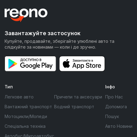
Завантажуйте застосунок
Купуйте, продавайте, зберігайте улюблені авто та
слідкуйте за новинами — коли і де зручно.
Тип
Інфо
Легкове авто
Причепи та аксесуари
Про Нас
Вантажний транспорт
Водний транспорт
Допомога
Мотоцикли/Мопеди
Пошук
Спеціальна техніка
Авто Новини
Автобус/Мікроавтобус