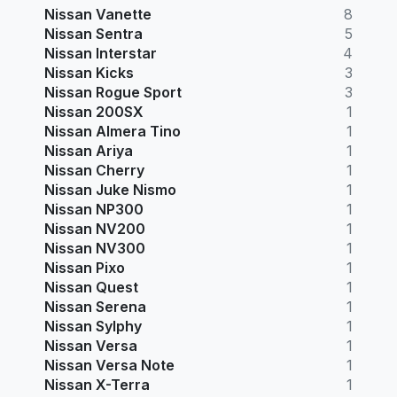
Nissan Vanette
8
Nissan Sentra
5
Nissan Interstar
4
Nissan Kicks
3
Nissan Rogue Sport
3
Nissan 200SX
1
Nissan Almera Tino
1
Nissan Ariya
1
Nissan Cherry
1
Nissan Juke Nismo
1
Nissan NP300
1
Nissan NV200
1
Nissan NV300
1
Nissan Pixo
1
Nissan Quest
1
Nissan Serena
1
Nissan Sylphy
1
Nissan Versa
1
Nissan Versa Note
1
Nissan X-Terra
1