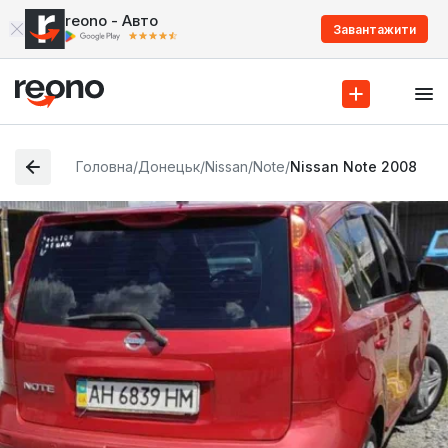
reono - Авто
Завантажити
Головна
/
Донецьк
/
Nissan
/
Note
/
Nissan Note 2008