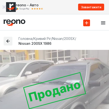
reono - Авто
Завантажити
Головна
/
Кривий Ріг
/
Nissan
/
200SX
/
Nissan 200SX 1986
Продано