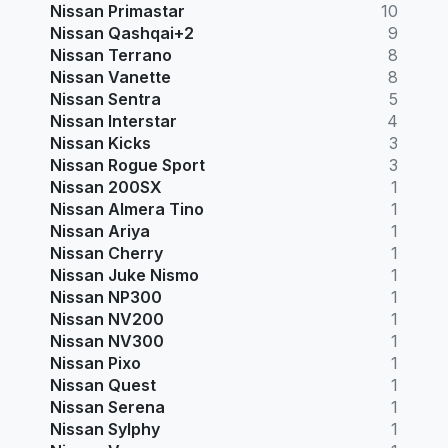
Nissan Primastar
10
Nissan Qashqai+2
9
Nissan Terrano
8
Nissan Vanette
8
Nissan Sentra
5
Nissan Interstar
4
Nissan Kicks
3
Nissan Rogue Sport
3
Nissan 200SX
1
Nissan Almera Tino
1
Nissan Ariya
1
Nissan Cherry
1
Nissan Juke Nismo
1
Nissan NP300
1
Nissan NV200
1
Nissan NV300
1
Nissan Pixo
1
Nissan Quest
1
Nissan Serena
1
Nissan Sylphy
1