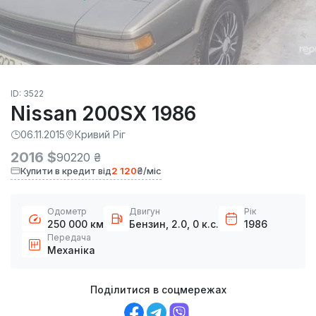
ID: 3522
Nissan 200SX 1986
06.11.2015
Кривий Ріг
2016 $
90220 ₴
Купити в кредит від
2 120
₴/міс
Одометр
Двигун
Рік
250 000 км
Бензин, 2.0, 0 к.с.
1986
Передача
Механіка
Поділитися в соцмережах