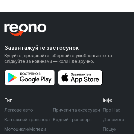
Завантажуйте застосунок
Купуйте, продавайте, зберігайте улюблені авто та
слідкуйте за новинами — коли і де зручно.
Тип
Інфо
Легкове авто
Причепи та аксесуари
Про Нас
Вантажний транспорт
Водний транспорт
Допомога
Мотоцикли/Мопеди
Пошук