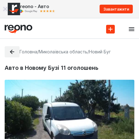
reono - Авто
Завантажити
Головна
/
Миколаївська область
/
Новий Буг
Авто в Новому Бузі
11
оголошень