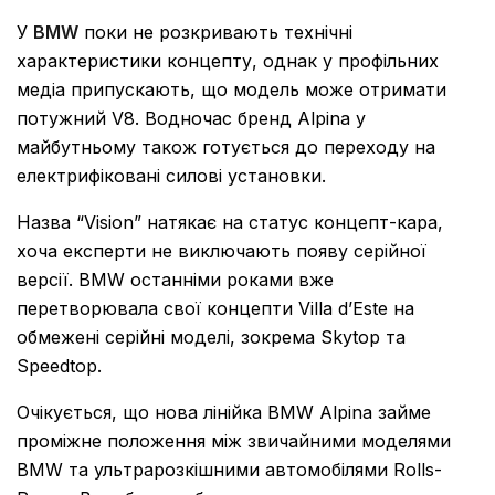
У
BMW
поки не розкривають технічні
характеристики концепту, однак у профільних
медіа припускають, що модель може отримати
потужний V8. Водночас бренд Alpina у
майбутньому також готується до переходу на
електрифіковані силові установки.
Назва “Vision” натякає на статус концепт-кара,
хоча експерти не виключають появу серійної
версії. BMW останніми роками вже
перетворювала свої концепти Villa d’Este на
обмежені серійні моделі, зокрема Skytop та
Speedtop.
Очікується, що нова лінійка BMW Alpina займе
проміжне положення між звичайними моделями
BMW та ультрарозкішними автомобілями
Rolls-