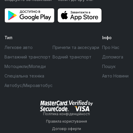
Тип
Інфо
Легкове авто
Причепи та аксесуари
Про Нас
Вантажний транспорт
Водний транспорт
Допомога
Мотоцикли/Мопеди
Пошук
Спеціальна техніка
Авто Новини
Автобус/Мікроавтобус
Політика конфіденційності
Правила користування
Договір оферти