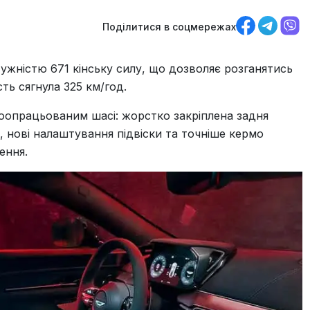
Поділитися в соцмережах
ужністю 671 кінську силу, що дозволяє розганятись
ть сягнула 325 км/год.
оопрацьованим шасі: жорстко закріплена задня
, нові налаштування підвіски та точніше кермо
ення.