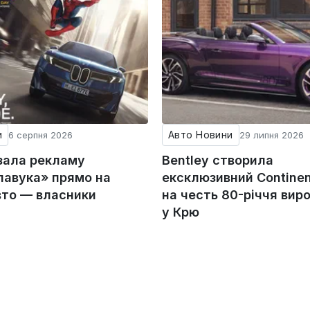
и
Авто Новини
6 серпня 2026
29 липня 2026
зала рекламу
Bentley створила
авука» прямо на
ексклюзивний Continen
вто — власники
на честь 80-річчя вир
у Крю