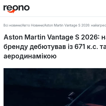
Всі новини
/
Авто Новини
/
Aston Martin Vantage S 2026: найаг
Aston Martin Vantage S 2026:
бренду дебютував із 671 к.с. 
аеродинамікою