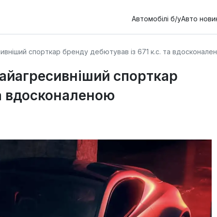
Автомобілі б/у
Авто нови
ресивніший спорткар бренду дебютував із 671 к.с. та вдоскона
 найагресивніший спорткар
та вдосконаленою