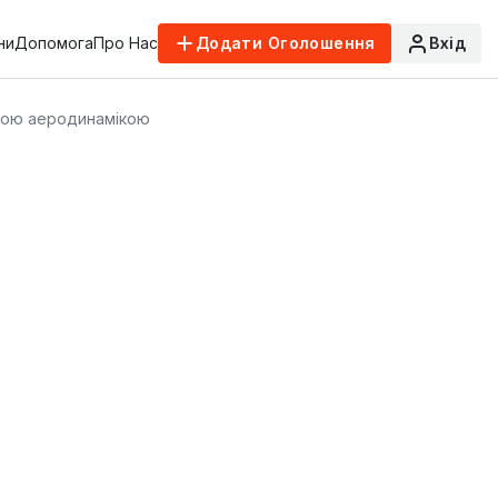
ни
Допомога
Про Нас
Додати Оголошення
Вхід
леною аеродинамікою