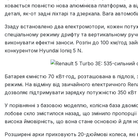
ховається повністю нова алюмінієва платформа, а в
деталі, як-от задні ліхтарі та дзеркала. Вага автомоб
Ззаду встановлено два електромотори, кожен потужні
спеціальному режиму дрифту та вертикальному ручно
виконувати ефектні заноси. Розгін до 100 км/год за
конкурентом Hyundai Ioniq 5 N.
Батарея ємністю 70 кВт∙год, розташована в підлозі,
режимі. На відміну від звичайного електричного Rena
дозволяє підтримувати зарядку потужністю 350 кВт –
У порівнянні з базовою моделлю, колісна база двоміс
лобове скло змістилося назад, що змінило пропорції
висока ймовірність, що вона стане основою й для н
Розширені арки приховують 20-дюймові колеса, які в