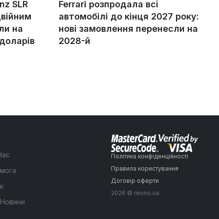
nz SLR
Ferrari розпродала всі
двійним
автомобілі до кінця 2027 року:
ли на
нові замовлення перенесли на
 доларів
2028-й
Нас
Політика конфіденційності
Правила користування
мога
Договір оферти
к
2026 © reono.ua
 Новини