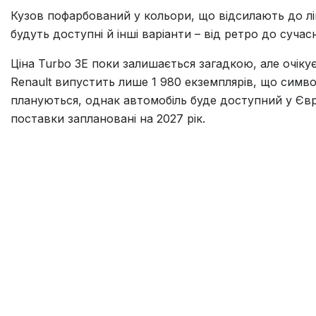
Кузов пофарбований у кольори, що відсилають до л
будуть доступні й інші варіанти – від ретро до суча
Ціна Turbo 3E поки залишається загадкою, але очіку
Renault випустить лише 1 980 екземплярів, що симво
плануються, однак автомобіль буде доступний у Євро
поставки заплановані на 2027 рік.