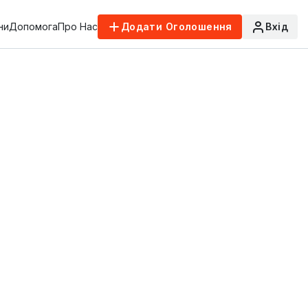
ни
Допомога
Про Нас
Додати Оголошення
Вхід