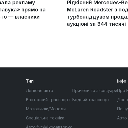
зала рекламу
Рідкісний Mercedes-Be
авука» прямо на
McLaren Roadster з по
вто — власники
турбонаддувом прода
аукціоні за 344 тисячі
Тип
Інфо
Легкове авто
Причепи та аксесуари
Про 
Вантажний транспорт
Водний транспорт
Допо
Мотоцикли/Мопеди
Пошу
Спеціальна техніка
Авто
Автобус/Мікроавтобус