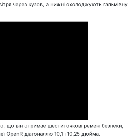
вітря через кузов, а нижні охолоджують гальмівну
о, що він отримає шеститочкові ремені безпеки,
ї OpenR діагоналлю 10,1 і 10,25 дюйма.