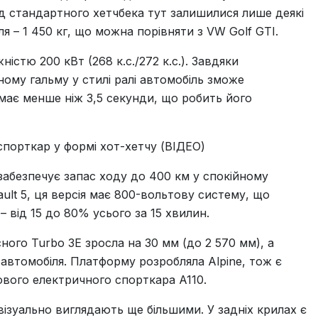
ід стандартного хетчбека тут залишилися лише деякі
іля – 1 450 кг, що можна порівняти з VW Golf GTI.
стю 200 кВт (268 к.с./272 к.с.). Завдяки
му гальму у стилі ралі автомобіль зможе
ймає менше ніж 3,5 секунди, що робить його
 забезпечує запас ходу до 400 км у спокійному
ult 5, ця версія має 800-вольтову систему, що
 від 15 до 80% усього за 15 хвилин.
ного Turbo 3E зросла на 30 мм (до 2 570 мм), а
 автомобіля. Платформу розробляла Alpine, тож є
ового електричного спорткара A110.
ізуально виглядають ще більшими. У задніх крилах є