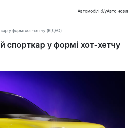
Автомобілі б/у
Авто нови
ткар у формі хот-хетчу (ВІДЕО)
ий спорткар у формі хот-хетчу