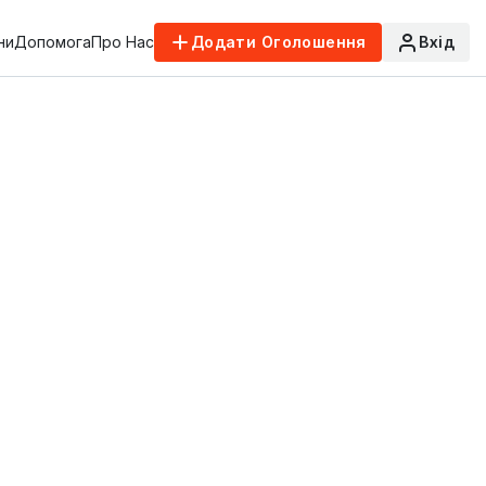
ни
Допомога
Про Нас
Додати Оголошення
Вхід