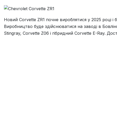
Новий Corvette ZR1 почне вироблятися у 2025 році і б
Виробництво буде здійснюватися на заводі в Бовлінг
Stingray, Corvette Z06 і гібридний Corvette E-Ray. До