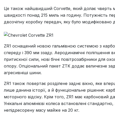
Це також найшвидший Corvette, який долає чверть ми
швидкості понад 215 миль на годину. Потужність пе
двозчіпну коробку передач, яку було модифіковано 
ZR1 оснащений новою гальмівною системою з карб
спереду і 390 мм ззаду. Аеродинамічні поліпшення 
притискної сили, нові бічні повітрозабірники для охо
опору. Опціональний пакет ZTK додає величезне задн
агресивніші шини.
ZR1 також повертає розділене заднє вікно, яке вперше
лише данина історії, а й функціональне рішення: ка
моторного відсіку. Крім того, ZR1 має карбоновий да
Унікальні алюмінієві колеса встановлені стандартно
непідресорену масу майже на 20 кг.