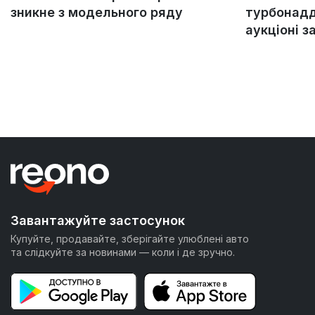
зникне з модельного ряду
турбонадд
аукціоні з
Завантажуйте застосунок
Купуйте, продавайте, зберігайте улюблені авто
та слідкуйте за новинами — коли і де зручно.