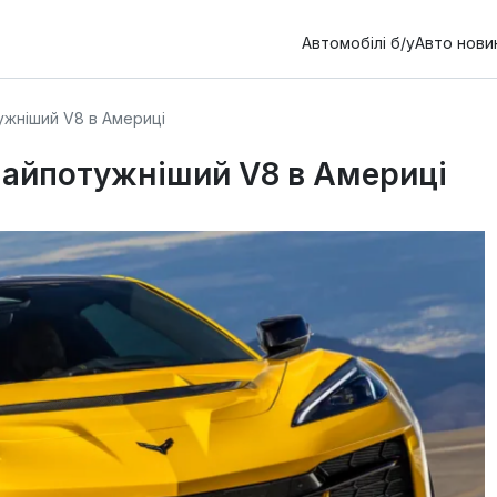
Автомобілі б/у
Авто нови
тужніший V8 в Америці
 найпотужніший V8 в Америці