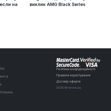
если на
виклик AMG Black Series
Нас
Політика конфіденційності
Правила користування
мога
Договір оферти
к
2026 © reono.ua
 Новини