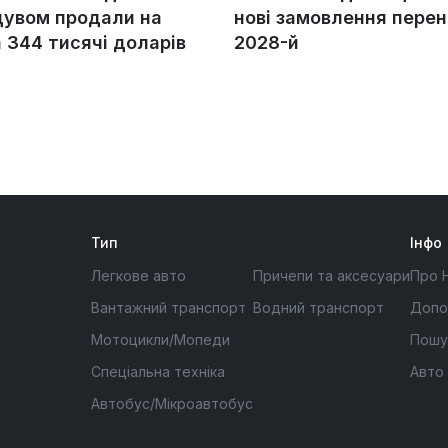
увом продали на
нові замовлення перен
а 344 тисячі доларів
2028-й
Тип
Інфо
Легкове авто
Причепи та аксесуари
Про 
Вантажний транспорт
Водний транспорт
Допо
Мотоцикли/Мопеди
Пошу
Спеціальна техніка
Авто
Автобус/Мікроавтобус