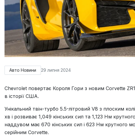
Авто Новини
29 липня 2024
Chevrolet повертає Короля Гори з новим Corvette Z
в історії США.
Унікальний твін-турбо 5.5-літровий V8 з плоским ко
хв і розвиває 1,049 кінських сил та 1,123 Нм крутн
наддувом має 670 кінських сил і 623 Нм крутного 
серійним Corvette.