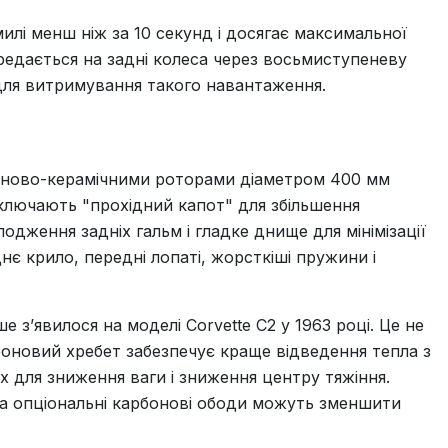
лі менш ніж за 10 секунд і досягає максимальної
редається на задні колеса через восьмиступеневу
для витримування такого навантаження.
оново-керамічними роторами діаметром 400 мм
включають "прохідний капот" для збільшення
лодження задніх гальм і гладке днище для мінімізації
є крило, передні лопаті, жорсткіші пружини і
 з’явилося на моделі Corvette C2 у 1963 році. Це не
рбоновий хребет забезпечує краще відведення тепла з
х для зниження ваги і зниження центру тяжіння.
, а опціональні карбонові ободи можуть зменшити