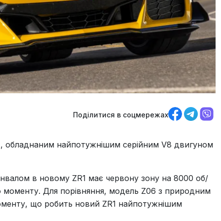
Поділитися в соцмережах
R1, обладнаним найпотужнішим серійним V8 двигуном
лінвалом в новому ZR1 має червону зону на 8000 об/
ого моменту. Для порівняння, модель Z06 з природним
моменту, що робить новий ZR1 найпотужнішим