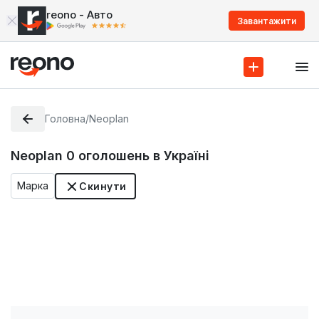
reono - Авто
Завантажити
Головна
/
Neoplan
Neoplan
0
оголошень в Україні
Марка
Скинути