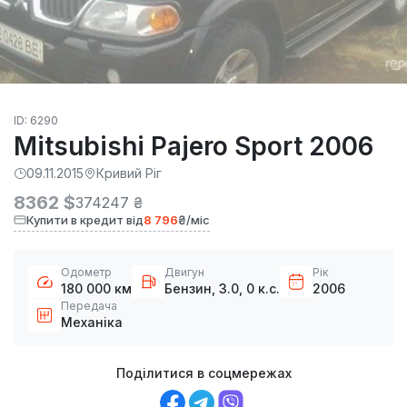
ID: 6290
Mitsubishi Pajero Sport 2006
09.11.2015
Кривий Ріг
8362 $
374247 ₴
Купити в кредит від
8 796
₴/міс
Одометр
Двигун
Рік
180 000 км
Бензин, 3.0, 0 к.с.
2006
Передача
Механіка
Поділитися в соцмережах