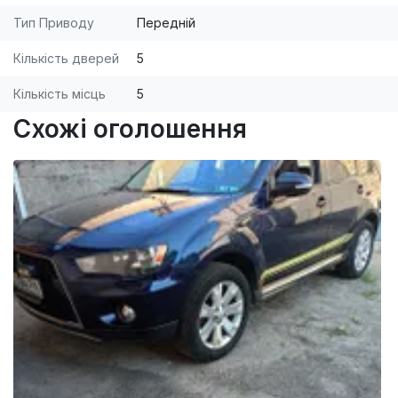
Тип Приводу
Передній
Кількість дверей
5
Кількість місць
5
Схожі оголошення