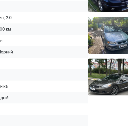
н, 2.0
000 км
ан
Чорний
ніка
дній