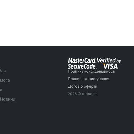
Нас
Політика конфіденційності
Правила користування
мога
Договір оферти
к
2026 © reono.ua
 Новини