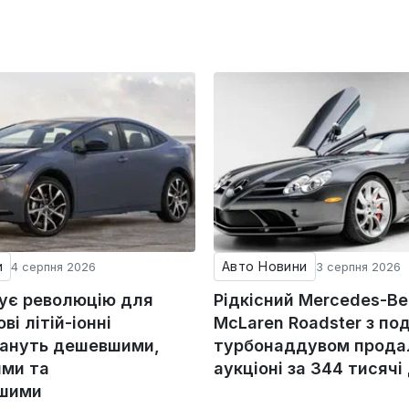
и
Авто Новини
4 серпня 2026
3 серпня 2026
тує революцію для
Рідкісний Mercedes-Be
ові літій-іонні
McLaren Roadster з по
тануть дешевшими,
турбонаддувом прода
ми та
аукціоні за 344 тисячі
ішими