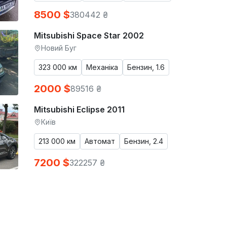
8500 $
380442 ₴
Mitsubishi Space Star 2002
Новий Буг
323 000 км
Механіка
Бензин, 1.6
2000 $
89516 ₴
Mitsubishi Eclipse 2011
Київ
213 000 км
Автомат
Бензин, 2.4
7200 $
322257 ₴