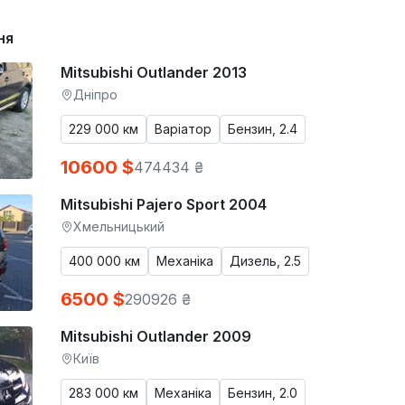
ня
Mitsubishi Outlander 2013
Дніпро
229 000 км
Варіатор
Бензин, 2.4
10600 $
474434 ₴
Mitsubishi Pajero Sport 2004
Хмельницький
400 000 км
Механіка
Дизель, 2.5
6500 $
290926 ₴
Mitsubishi Outlander 2009
Київ
283 000 км
Механіка
Бензин, 2.0