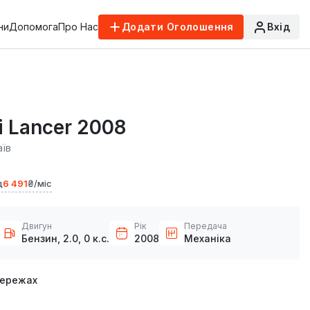
ни
Допомога
Про Нас
Додати Оголошення
Вхід
i Lancer 2008
аїв
д
6 491
₴/міс
Двигун
Рік
Передача
Бензин, 2.0, 0 к.с.
2008
Механіка
мережах