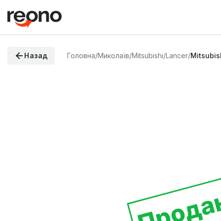
Назад
Головна
/
Миколаїв
/
Mitsubishi
/
Lancer
/
Mitsubis
Прода