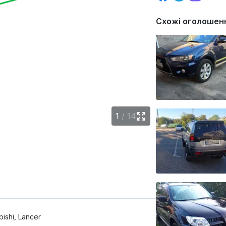
Схожі оголошен
1
/
14
bishi, Lancer