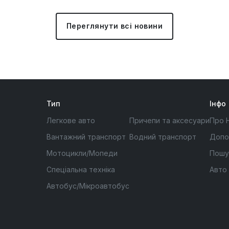
Переглянути всі новини
Тип
Інфо
Легкове авто
Причепи та аксесуари
Про 
Вантажний транспорт
Водний транспорт
Допо
Мотоцикли/Мопеди
Пошу
Спеціальна техніка
Авто
Автобус/Мікроавтобус