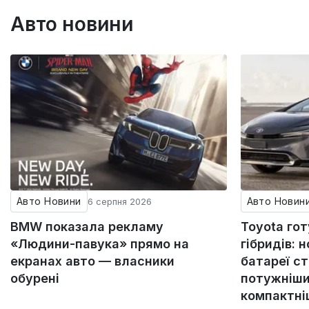
Авто новини
Авто Новини
Авто Новин
6 серпня 2026
BMW показала рекламу
Toyota го
«Людини-павука» прямо на
гібридів: н
екранах авто — власники
батареї с
обурені
потужніши
компактн