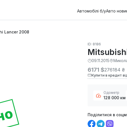
Автомобілі б/у
Авто нови
hi Lancer 2008
ID: 8186
Mitsubish
09.11.2015
Микол
6171 $
276184 ₴
Купити в кредит ві
Одометр
128 000 км
но
Поділитися в соц