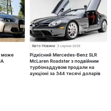
Авто Новини
3 серпня 2026
g може
Рідкісний Mercedes-Benz SLR
ША
McLaren Roadster з подвійним
турбонаддувом продали на
аукціоні за 344 тисячі доларів