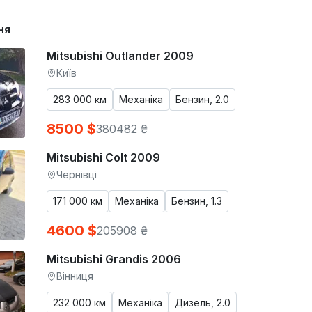
ня
Mitsubishi Outlander 2009
Київ
283 000 км
Механіка
Бензин, 2.0
8500 $
380482 ₴
Mitsubishi Colt 2009
Чернівці
171 000 км
Механіка
Бензин, 1.3
4600 $
205908 ₴
Mitsubishi Grandis 2006
Вінниця
232 000 км
Механіка
Дизель, 2.0