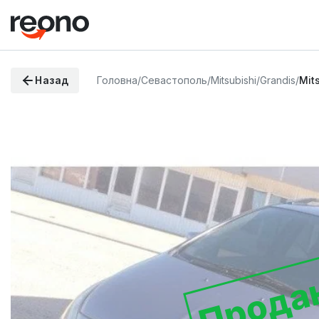
Назад
Головна
/
Севастополь
/
Mitsubishi
/
Grandis
/
Mit
Прода