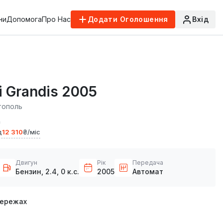
ни
Допомога
Про Нас
Додати Оголошення
Вхід
i Grandis 2005
тополь
₴
д
12 310
₴/міс
Двигун
Рік
Передача
Бензин, 2.4, 0 к.с.
2005
Автомат
мережах