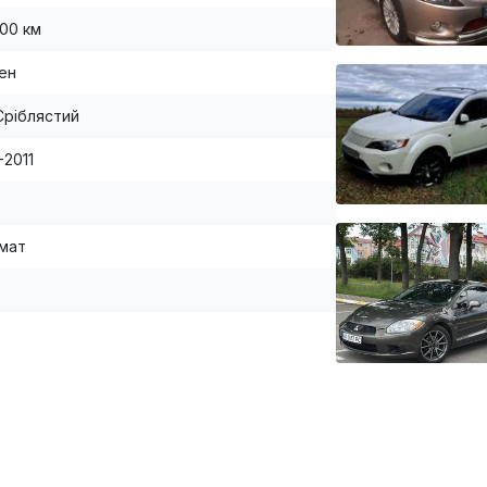
000 км
вен
Сріблястий
-2011
мат