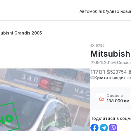
Автомобілі б/у
Авто нови
subishi Grandis 2005
ID: 6756
Mitsubish
09.11.2015
Севас
11701 $
523754 
Купити в кредит ві
Одометр
138 000 км
но
Поділитися в соц