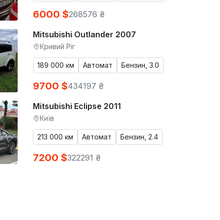
6000 $
268576 ₴
Mitsubishi Outlander 2007
Кривий Ріг
189 000 км
Автомат
Бензин, 3.0
9700 $
434197 ₴
Mitsubishi Eclipse 2011
Київ
213 000 км
Автомат
Бензин, 2.4
7200 $
322291 ₴