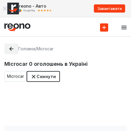
reono - Авто
Завантажити
Головна
/
Microcar
Microcar
0
оголошень в Україні
Microcar
Скинути