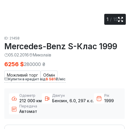
1
/
15
ID: 21458
Mercedes-Benz S-Клас 1999
05.02.2016
Миколаїв
6256 $
280000 ₴
Можливий торг
Обмін
Купити в кредит від
6 581
₴/міс
Одометр
Двигун
Рік
212 000 км
Бензин, 6.0, 297 к.с.
1999
Передача
Автомат