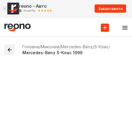
reono - Авто
Завантажити
Головна
/
Миколаїв
/
Mercedes-Benz
/
S-Клас
/
Mercedes-Benz S-Клас 1999