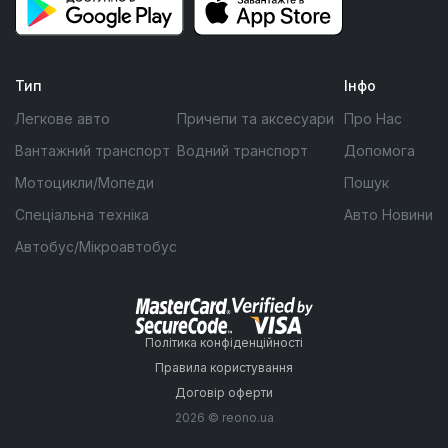
Тип
Інфо
Легкове авто
Причепи та аксесуари
Про Нас
Вантажний транспорт
Водний транспорт
Допомога
Мотоцикли/Мопеди
Пошук
Спеціальна техніка
Авто Новини
Автобус/Мікроавтобус
Політика конфіденційності
Правила користування
Договір оферти
2026 © reono.ua