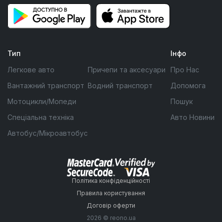
Тип
Інфо
Легкове авто
Причепи та аксесуари
Про Нас
Вантажний транспорт
Водний транспорт
Допомога
Мотоцикли/Мопеди
Пошук
Спеціальна техніка
Авто Новини
Автобус/Мікроавтобус
Політика конфіденційності
Правила користування
Договір оферти
2026 © reono.ua