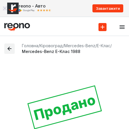
reono - Авто
Завантажити
Головна
/
Кіровоград
/
Mercedes-Benz
/
E-Клас
/
Mercedes-Benz E-Клас 1988
Продано