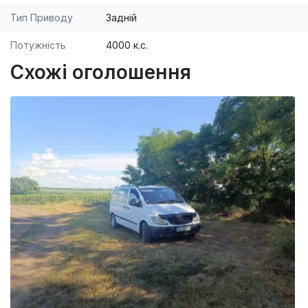
Тип Приводу
Задній
Потужність
4000 к.с.
Схожі оголошення