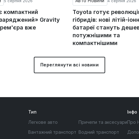
и
Авто Новини
5 серпня 2026
4 серпня 2026
ує компактний
Toyota готує революц
«заряджений» Gravity
гібридів: нові літій-іонн
прем'єра вже
батареї стануть деше
потужнішими та
компактнішими
Переглянути всі новини
Тип
Інфо
Легкове авто
Причепи та аксесуари
Про 
Вантажний транспорт
Водний транспорт
Допо