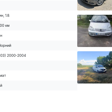
н, 1.8
000 км
ан
Чорний
W203) 2000-2004
мат
ій