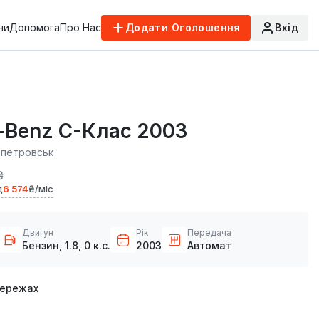
ни
Допомога
Про Нас
Додати Оголошення
Вхід
-Benz C-Клас 2003
опетровськ
₴
д
6 574
₴/міс
Двигун
Рік
Передача
Бензин, 1.8, 0 к.с.
2003
Автомат
мережах