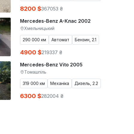
8200 $
367053 ₴
Mercedes-Benz A-Клас 2002
Хмельницький
290 000 км
Автомат
Бензин, 2.1
4900 $
219337 ₴
Mercedes-Benz Vito 2005
Томашпіль
319 000 км
Механіка
Дизель, 2.2
6300 $
282004 ₴