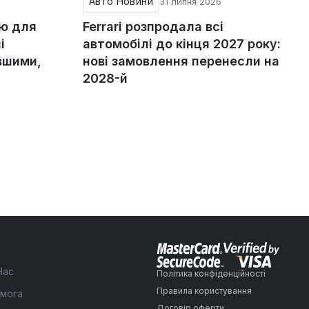
Авто Новини
31 липня 2026
ію для
Ferrari розпродала всі
і
автомобілі до кінця 2027 року:
вшими,
нові замовлення перенесли на
2028-й
Нас
Політика конфіденційності
Правила користування
мога
Договір оферти