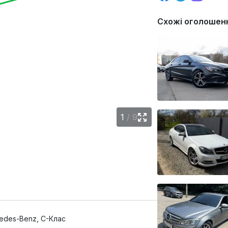
Схожі оголошен
1
/
9
edes-Benz, C-Клас