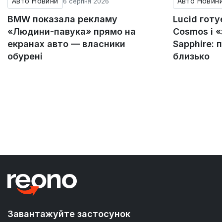
Авто Новини
Авто Новин
6 серпня 2026
BMW показала рекламу
Lucid гот
«Людини-павука» прямо на
Cosmos і 
екранах авто — власники
Sapphire: 
обурені
близько
Завантажуйте застосунок