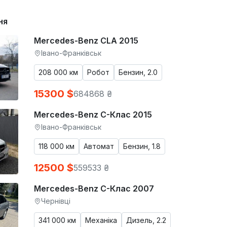
ня
Mercedes-Benz CLA 2015
Івано-Франківськ
208 000 км
Робот
Бензин, 2.0
15300 $
684868 ₴
Mercedes-Benz C-Клас 2015
Івано-Франківськ
118 000 км
Автомат
Бензин, 1.8
12500 $
559533 ₴
Mercedes-Benz C-Клас 2007
Чернівці
341 000 км
Механіка
Дизель, 2.2