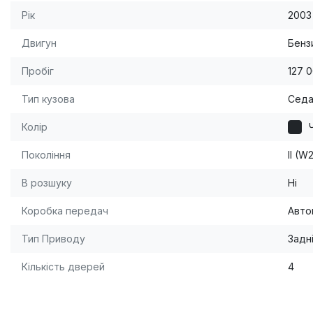
Рік
2003
Двигун
Бензи
Пробіг
127 
Тип кузова
Сед
Колір
Покоління
II (
В розшуку
Ні
Коробка передач
Авто
Тип Приводу
Задн
Кількість дверей
4