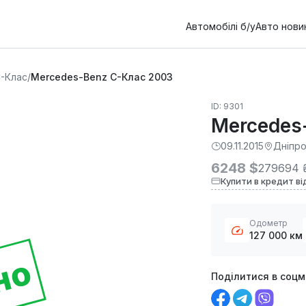
Автомобілі б/у
Авто нови
-Клас
/
Mercedes-Benz C-Клас 2003
ID: 9301
Mercedes
09.11.2015
Дніпр
6248 $
279694 
Купити в кредит ві
Одометр
127 000 км
но
Поділитися в соц