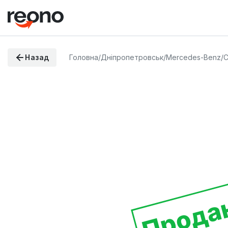
Назад
Головна
/
Дніпропетровськ
/
Mercedes-Benz
/
C
Прода