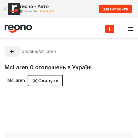
reono - Авто
Завантажити
Головна
/
McLaren
McLaren
0
оголошень в Україні
McLaren
Скинути