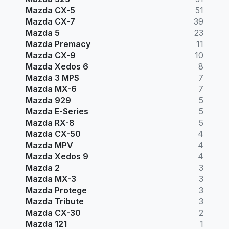
Mazda CX-5
51
Mazda CX-7
39
Mazda 5
23
Mazda Premacy
11
Mazda CX-9
10
Mazda Xedos 6
8
Mazda 3 MPS
7
Mazda MX-6
7
Mazda 929
5
Mazda E-Series
5
Mazda RX-8
5
Mazda CX-50
4
Mazda MPV
4
Mazda Xedos 9
4
Mazda 2
3
Mazda MX-3
3
Mazda Protege
3
Mazda Tribute
3
Mazda CX-30
2
Mazda 121
1