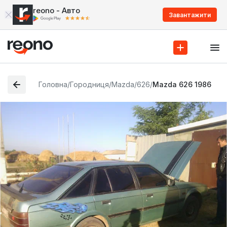
reono - Авто
Завантажити
Головна
/
Городниця
/
Mazda
/
626
/
Mazda 626 1986