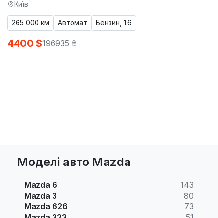
Київ
265 000 км
Автомат
Бензин, 1.6
4400 $
196935 ₴
Моделі авто Mazda
Mazda 6
143
Mazda 3
80
Mazda 626
73
Mazda 323
51