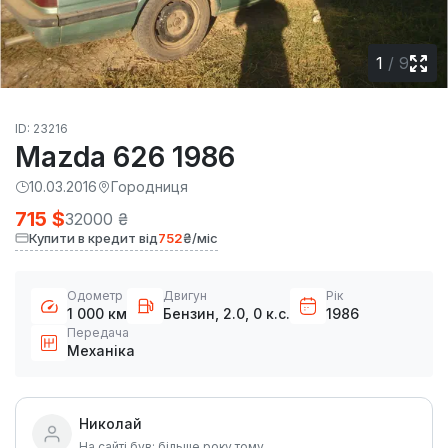
1
/
9
ID: 23216
Mazda 626 1986
10.03.2016
Городниця
715 $
32000 ₴
Купити в кредит від
752
₴/міс
Одометр
Двигун
Рік
1 000 км
Бензин, 2.0, 0 к.с.
1986
Передача
Механіка
Николай
На сайті був: більше року тому