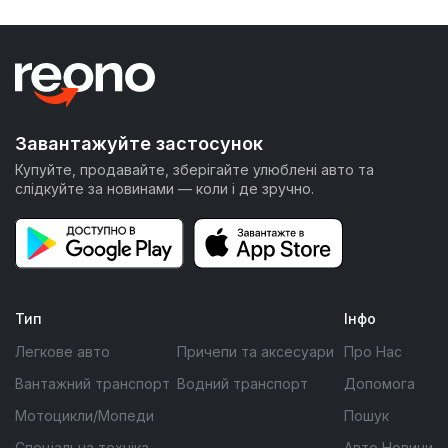
Завантажуйте застосунок
Купуйте, продавайте, зберігайте улюблені авто та
слідкуйте за новинами — коли і де зручно.
Тип
Інфо
Легкове авто
Причепи та аксесуари
Про Нас
Вантажний транспорт
Водний транспорт
Допомога
Мотоцикли/Мопеди
Пошук
Спеціальна техніка
Авто Новини