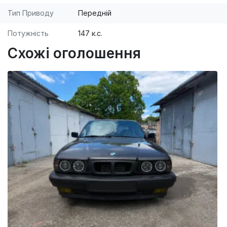
Тип Приводу
Передній
Потужність
147 к.с.
Схожі оголошення