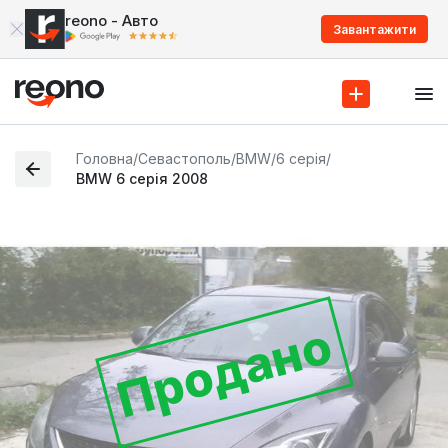
reono - Авто
Завантажити
Головна
/
Севастополь
/
BMW
/
6 серія
/
BMW 6 серія 2008
Продано