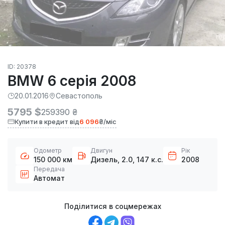
ID: 20378
BMW 6 серія 2008
20.01.2016
Севастополь
5795 $
259390 ₴
Купити в кредит від
6 096
₴/міс
Одометр
Двигун
Рік
150 000 км
Дизель, 2.0, 147 к.с.
2008
Передача
Автомат
Поділитися в соцмережах