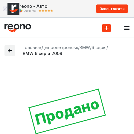
reono - Авто
Завантажити
Головна
/
Дніпропетровськ
/
BMW
/
6 серія
/
BMW 6 серія 2008
Продано