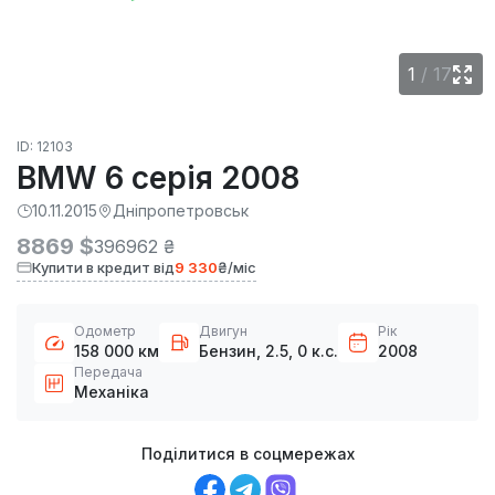
1
/
17
ID: 12103
BMW 6 серія 2008
10.11.2015
Дніпропетровськ
8869 $
396962 ₴
Купити в кредит від
9 330
₴/міс
Одометр
Двигун
Рік
158 000 км
Бензин, 2.5, 0 к.с.
2008
Передача
Механіка
Поділитися в соцмережах