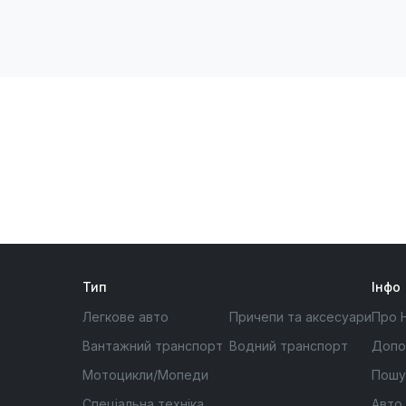
Тип
Інфо
Легкове авто
Причепи та аксесуари
Про 
Вантажний транспорт
Водний транспорт
Допо
Мотоцикли/Мопеди
Пошу
Спеціальна техніка
Авто