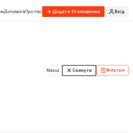
ни
Допомога
Про Нас
Додати Оголошення
Вхід
Фільтри
Maxus
Скинути