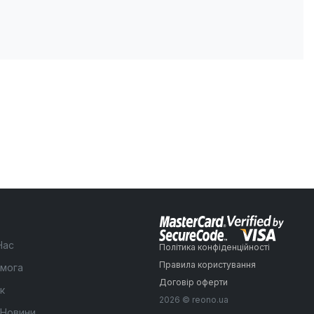
Нас
Політика конфіденційності
Правила користування
мога
Договір оферти
к
2026 © reono.ua
 Новини