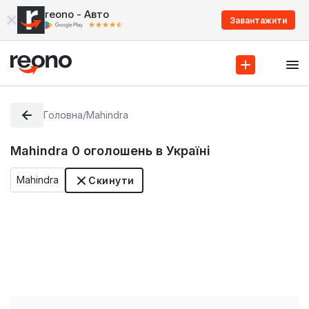
reono - Авто
Завантажити
Головна
/
Mahindra
Mahindra
0
оголошень в Україні
Mahindra
Скинути