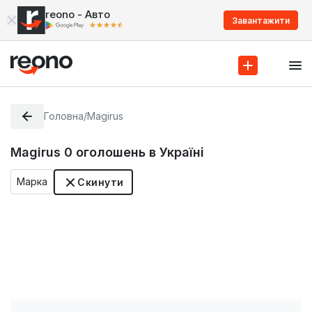
reono - Авто
Завантажити
Головна
/
Magirus
Magirus
0
оголошень в Україні
Марка
Скинути