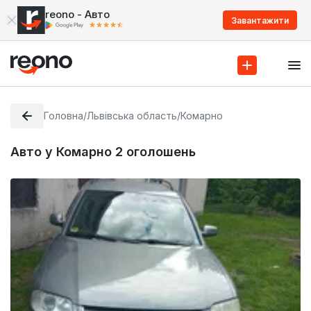
reono - Авто
Завантажити
Головна
/
Львівська область
/
Комарно
Авто у Комарно
2
оголошень