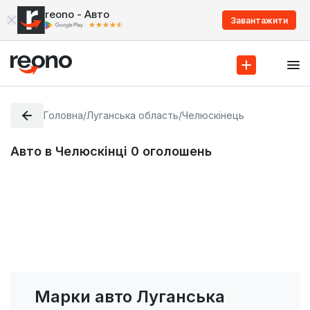
reono - Авто
Завантажити
Головна
/
Луганська область
/
Челюскінець
Авто в Челюскінці
0
оголошень
Марки авто Луганська