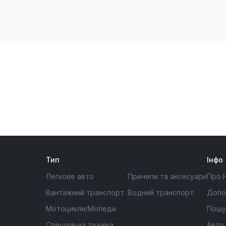
Тип
Інфо
Легкове авто
Причепи та аксесуари
Про 
Вантажний транспорт
Водний транспорт
Допо
Мотоцикли/Мопеди
Пошу
Спеціальна техніка
Авто