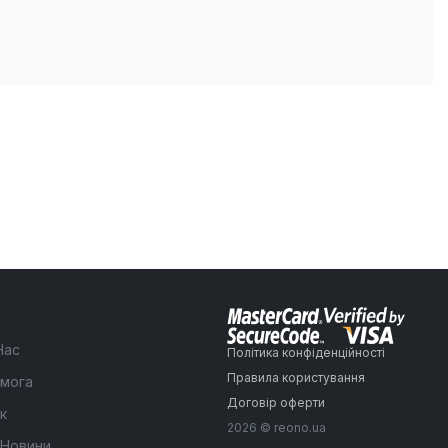
Нас
Політика конфіденційності
Правила користування
мога
Договір оферти
к
2026 © reono.ua
 Новини