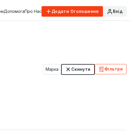
ни
Допомога
Про Нас
Додати Оголошення
Вхід
Фільтри
Марка
Скинути