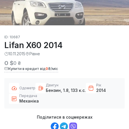
ID: 10687
Lifan X60 2014
10.11.2015
Рівне
0 $
0 ₴
Купити в кредит від
0
₴/міс
Двигун
Рік
Одометр
Бензин, 1.8, 133 к.с.
2014
Передача
Механіка
Поділитися в соцмережах