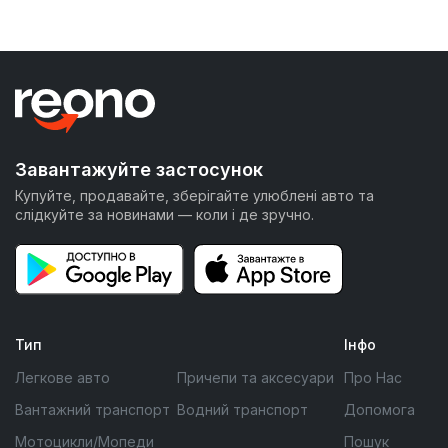
Завантажуйте застосунок
Купуйте, продавайте, зберігайте улюблені авто та
слідкуйте за новинами — коли і де зручно.
Тип
Інфо
Легкове авто
Причепи та аксесуари
Про Нас
Вантажний транспорт
Водний транспорт
Допомога
Мотоцикли/Мопеди
Пошук