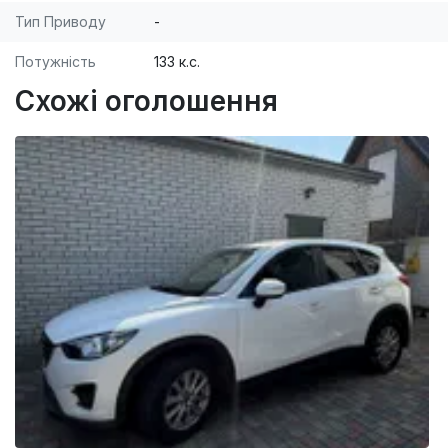
Тип Приводу
-
Потужність
133 к.с.
Схожі оголошення