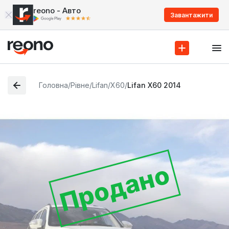
reono - Авто
Завантажити
Головна
/
Рівне
/
Lifan
/
X60
/
Lifan X60 2014
Продано