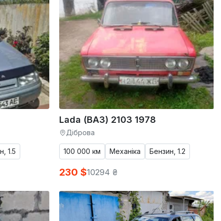
Lada (ВАЗ) 2103 1978
Діброва
, 1.5
100 000 км
Механіка
Бензин, 1.2
230 $
10294 ₴