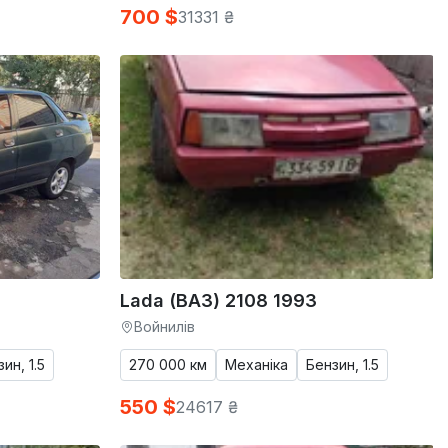
700 $
31331 ₴
Lada (ВАЗ) 2108 1993
Войнилів
ин, 1.5
270 000 км
Механіка
Бензин, 1.5
550 $
24617 ₴