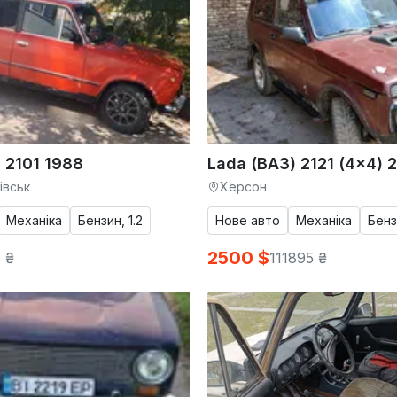
 2101 1988
Lada (ВАЗ) 2121 (4x4) 
івськ
Херсон
Механіка
Бензин, 1.2
Нове авто
Механіка
Бенз
2500 $
 ₴
111895 ₴