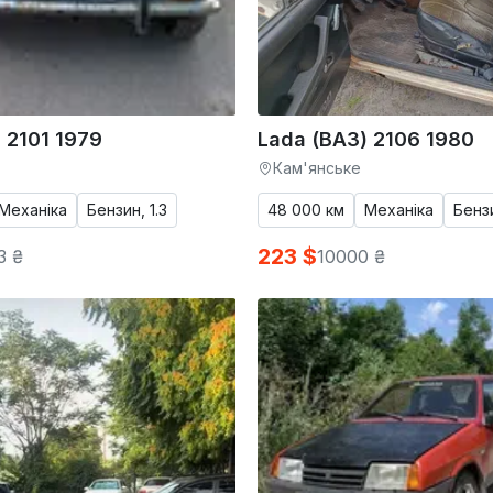
 2101 1979
Lada (ВАЗ) 2106 1980
Кам'янське
Механіка
Бензин, 1.3
48 000 км
Механіка
Бензи
223 $
3 ₴
10000 ₴