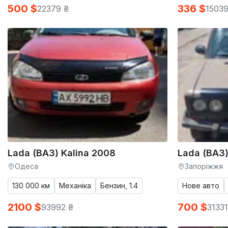
500 $
336 $
22379 ₴
15039
Lada (ВАЗ) Kalina 2008
Lada (ВАЗ)
Одеса
Запоріжжя
130 000 км
Механіка
Бензин, 1.4
Нове авто
2100 $
700 $
93992 ₴
31331