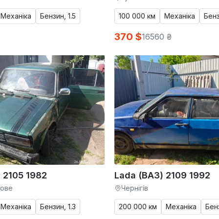
Механіка
Бензин, 1.5
100 000 км
Механіка
Бенз
370 $
16560 ₴
 2105 1982
Lada (ВАЗ) 2109 1992
кове
Чернігів
Механіка
Бензин, 1.3
200 000 км
Механіка
Бенз