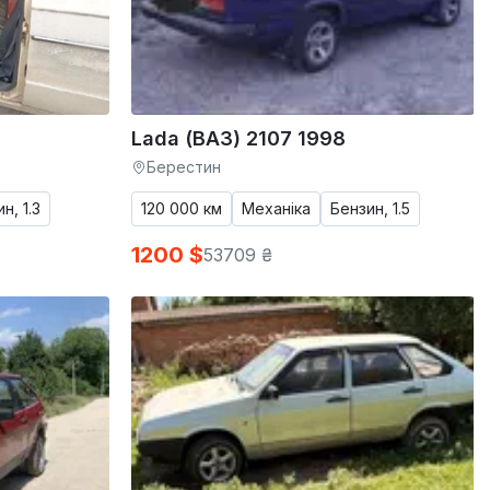
Lada (ВАЗ) 2107 1998
Берестин
н, 1.3
120 000 км
Механіка
Бензин, 1.5
1200 $
53709 ₴