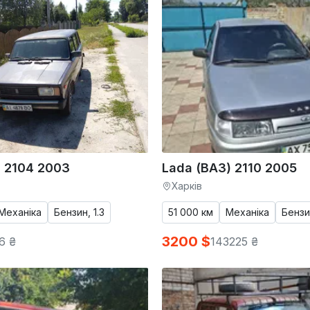
) 2104 2003
Lada (ВАЗ) 2110 2005
Харків
Механіка
Бензин, 1.3
51 000 км
Механіка
Бензин
3200 $
6 ₴
143225 ₴