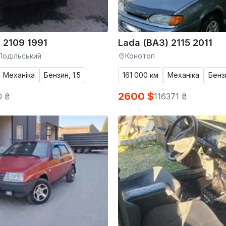
 2109 1991
Lada (ВАЗ) 2115 2011
Подільський
Конотоп
Механіка
Бензин, 1.5
161 000 км
Механіка
Бензи
2600 $
0 ₴
116371 ₴