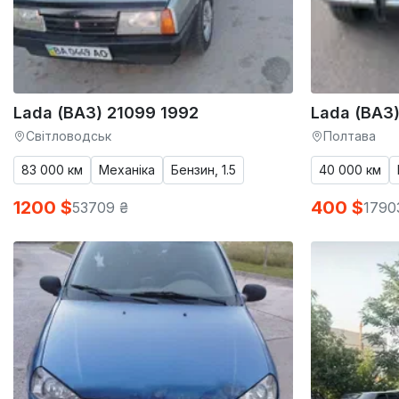
Lada (ВАЗ) 21099 1992
Lada (ВАЗ)
Світловодськ
Полтава
83 000 км
Механіка
Бензин, 1.5
40 000 км
1200 $
400 $
53709 ₴
1790