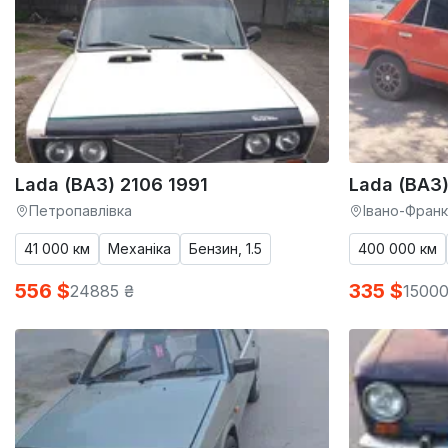
Lada (ВАЗ) 2106 1991
Lada (ВАЗ)
Петропавлівка
Івано-Франк
41 000 км
Механіка
Бензин, 1.5
400 000 км
556 $
335 $
24885 ₴
15000