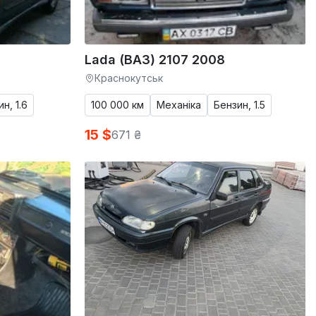
Lada (ВАЗ) 2107 2008
Краснокутськ
н, 1.6
100 000 км
Механіка
Бензин, 1.5
15 $
671 ₴