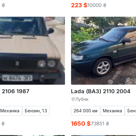
223 $
 ₴
10000 ₴
 2106 1987
Lada (ВАЗ) 2110 2004
Лубни
Механіка
Бензин, 1.3
264 000 км
Механіка
Бенз
1650 $
 ₴
73851 ₴