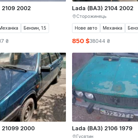
 2109 2002
Lada (ВАЗ) 2104 2002
Сторожинець
Механіка
Бензин, 1.5
Нове авто
Механіка
Бенз
850 $
37 ₴
38044 ₴
) 21099 2000
Lada (ВАЗ) 2106 1979
Гусятин