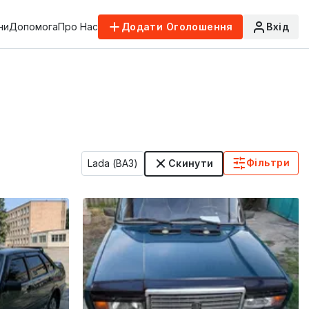
ни
Допомога
Про Нас
Додати Оголошення
Вхід
Фільтри
Lada (ВАЗ)
Скинути