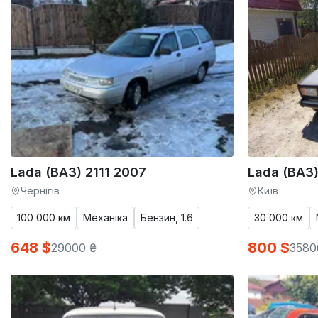
Lada (ВАЗ) 2111 2007
Lada (ВАЗ
Чернігів
Київ
100 000 км
Механіка
Бензин, 1.6
30 000 км
648 $
800 $
29000 ₴
3580