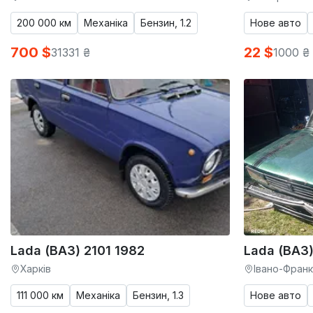
200 000 км
Механіка
Бензин, 1.2
Нове авто
700 $
22 $
31331 ₴
1000 ₴
Lada (ВАЗ) 2101 1982
Lada (ВАЗ)
Харків
Івано-Фран
111 000 км
Механіка
Бензин, 1.3
Нове авто