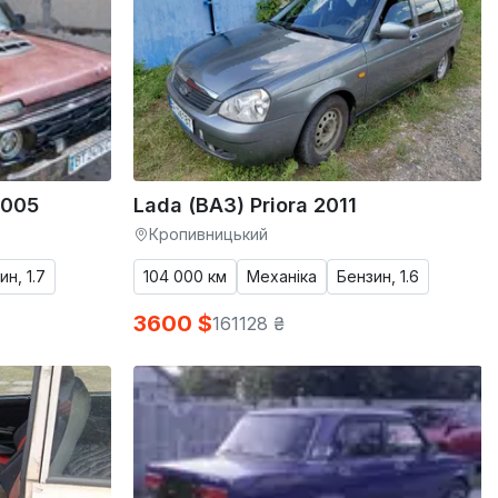
2005
Lada (ВАЗ) Priora 2011
Кропивницький
ин, 1.7
104 000 км
Механіка
Бензин, 1.6
3600 $
161128 ₴