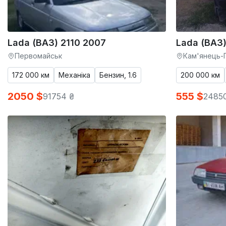
Lada (ВАЗ) 2110 2007
Lada (ВАЗ)
Первомайськ
Кам'янець-
172 000 км
Механіка
Бензин, 1.6
200 000 км
2050 $
555 $
91754 ₴
2485