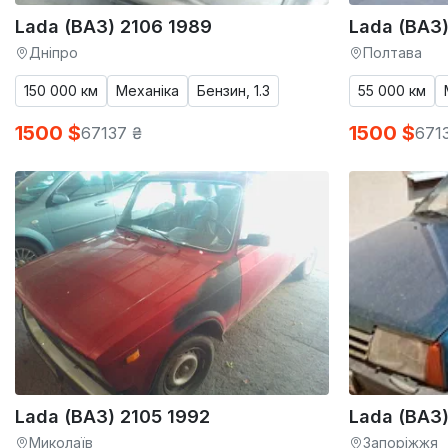
Lada (ВАЗ) 2106 1989
Lada (ВАЗ)
Дніпро
Полтава
150 000 км
Механіка
Бензин, 1.3
55 000 км
1500 $
1500 $
67137 ₴
671
Lada (ВАЗ) 2105 1992
Lada (ВАЗ
Миколаїв
Запоріжжя