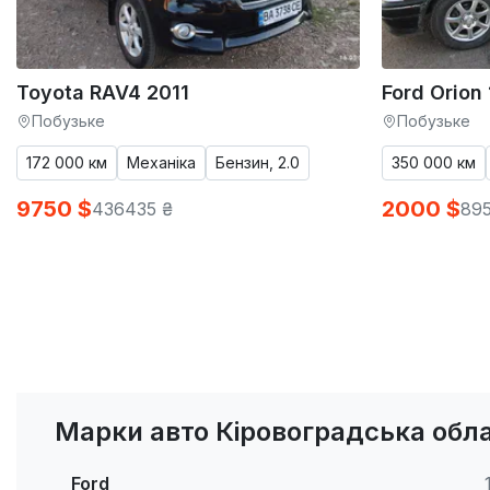
Toyota RAV4 2011
Ford Orion
Побузьке
Побузьке
172 000 км
Механіка
Бензин, 2.0
350 000 км
9750 $
2000 $
436435 ₴
895
Марки авто Кіровоградська обл
Ford