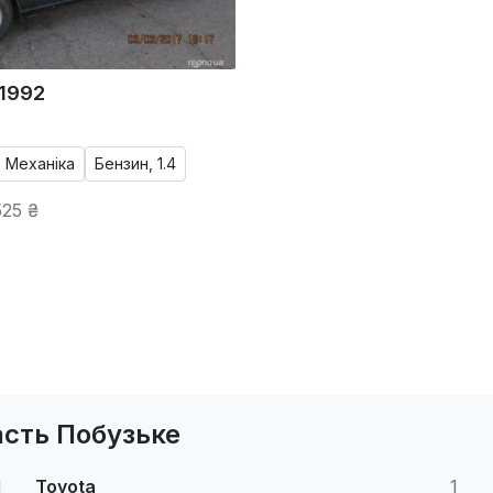
 1992
Механіка
Бензин, 1.4
25 ₴
асть Побузьке
1
Toyota
1