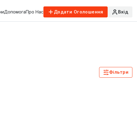
ни
Допомога
Про Нас
Додати Оголошення
Вхід
Фільтри