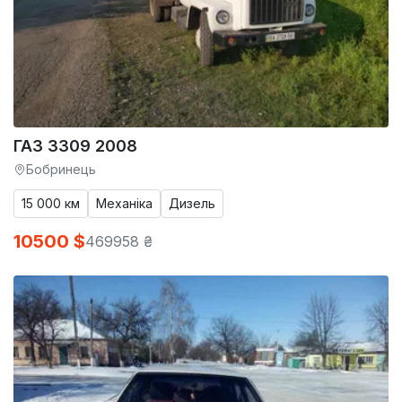
ГАЗ 3309 2008
Бобринець
15 000 км
Механіка
Дизель
10500 $
469958 ₴