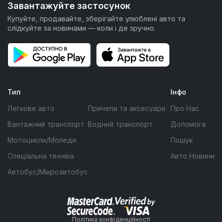
Завантажуйте застосунок
Купуйте, продавайте, зберігайте улюблені авто та
слідкуйте за новинами — коли і де зручно.
Тип
Інфо
Легкове авто
Причепи та аксесуари
Про Нас
Вантажний транспорт
Водний транспорт
Допомога
Мотоцикли/Мопеди
Пошук
Спеціальна техніка
Авто Новини
Автобус/Мікроавтобус
Політика конфіденційності