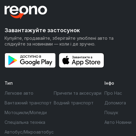
Завантажуйте застосунок
Купуйте, продавайте, зберігайте улюблені авто та
слідкуйте за новинами — коли і де зручно.
Тип
Інфо
Легкове авто
Причепи та аксесуари
Про Нас
Вантажний транспорт
Водний транспорт
Допомога
Мотоцикли/Мопеди
Пошук
Спеціальна техніка
Авто Новини
Автобус/Мікроавтобус