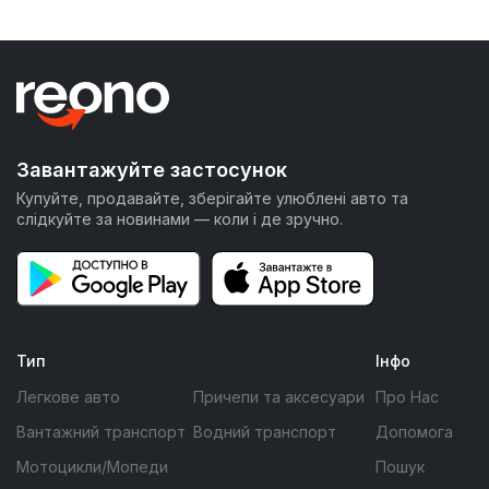
Завантажуйте застосунок
Купуйте, продавайте, зберігайте улюблені авто та
слідкуйте за новинами — коли і де зручно.
Тип
Інфо
Легкове авто
Причепи та аксесуари
Про Нас
Вантажний транспорт
Водний транспорт
Допомога
Мотоцикли/Мопеди
Пошук