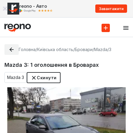
reono - Авто
Завантажити
Головна
/
Київська область
/
Бровари
/
Mazda
/
3
Mazda 3:
1
оголошення в Броварах
Mazda 3
Скинути