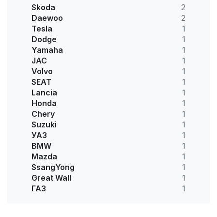
Skoda
2
Daewoo
2
Tesla
1
Dodge
1
Yamaha
1
JAC
1
Volvo
1
SEAT
1
Lancia
1
Honda
1
Chery
1
Suzuki
1
УАЗ
1
BMW
1
Mazda
1
SsangYong
1
Great Wall
1
ГАЗ
1