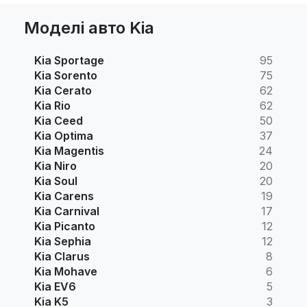
Моделі авто Kia
Kia Sportage
95
Kia Sorento
75
Kia Cerato
62
Kia Rio
62
Kia Ceed
50
Kia Optima
37
Kia Magentis
24
Kia Niro
20
Kia Soul
20
Kia Carens
19
Kia Carnival
17
Kia Picanto
12
Kia Sephia
12
Kia Clarus
8
Kia Mohave
6
Kia EV6
5
Kia K5
3