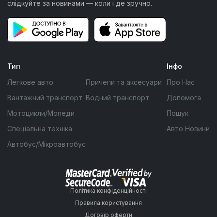
слідкуйте за новинами — коли і де зручно.
Тип
Інфо
Легкове авто
Причепи та аксесуари
Про Нас
Вантажний транспорт
Водний транспорт
Допомога
Мотоцикли/Мопеди
Пошук
Спеціальна техніка
Авто Новини
Автобус/Мікроавтобус
Політика конфіденційності
Правила користування
Договір оферти