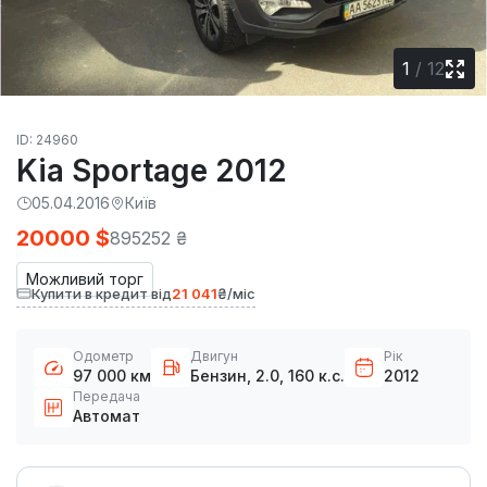
1
/
12
ID: 24960
Kia Sportage 2012
05.04.2016
Київ
20000 $
895252 ₴
Можливий торг
Купити в кредит від
21 041
₴/міс
Одометр
Двигун
Рік
97 000 км
Бензин, 2.0, 160 к.с.
2012
Передача
Автомат