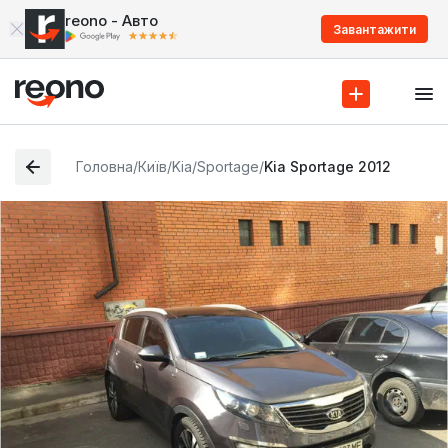
reono - Авто
Завантажити
Головна
/
Київ
/
Kia
/
Sportage
/
Kia Sportage 2012