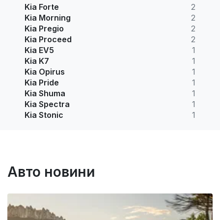
Kia Forte
2
Kia Morning
2
Kia Pregio
2
Kia Proceed
2
Kia EV5
1
Kia K7
1
Kia Opirus
1
Kia Pride
1
Kia Shuma
1
Kia Spectra
1
Kia Stonic
1
Авто новини