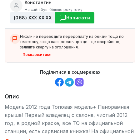
Константин
На сайті був: більше року тому
(068) ХХХ ХХ ХХ
Написати
Ніколи не переводьте передоплату на бензин тощо по
телефону, якщо вас просять про це – це шахрайство,
залиште скаргу на оголошення.
Поскаржитися
Поділитися в соцмережах
Опис
Модель 2012 года Топовая модель+ Панорамная
крыша! Первый владелец с салона, чистый 2012
год, в родной краске, все ТО на официальной
станции, есть сервисная книжка! На официальной
станции ставил сигнализацию, защиту двигателя,