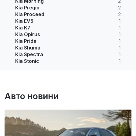
Kia Morning
2
Kia Pregio
2
Kia Proceed
2
Kia EV5
1
Kia K7
1
Kia Opirus
1
Kia Pride
1
Kia Shuma
1
Kia Spectra
1
Kia Stonic
1
Авто новини