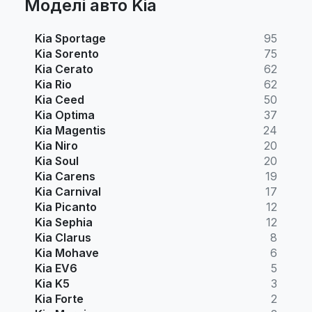
Моделі авто Kia
Kia Sportage
95
Kia Sorento
75
Kia Cerato
62
Kia Rio
62
Kia Ceed
50
Kia Optima
37
Kia Magentis
24
Kia Niro
20
Kia Soul
20
Kia Carens
19
Kia Carnival
17
Kia Picanto
12
Kia Sephia
12
Kia Clarus
8
Kia Mohave
6
Kia EV6
5
Kia K5
3
Kia Forte
2