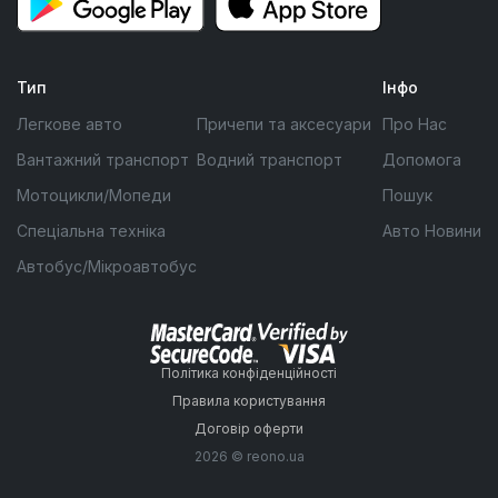
Тип
Інфо
Легкове авто
Причепи та аксесуари
Про Нас
Вантажний транспорт
Водний транспорт
Допомога
Мотоцикли/Мопеди
Пошук
Спеціальна техніка
Авто Новини
Автобус/Мікроавтобус
Політика конфіденційності
Правила користування
Договір оферти
2026 © reono.ua