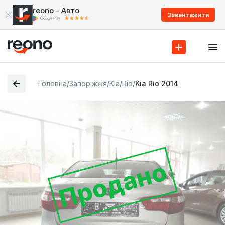
reono - Авто
Завантажити
Головна
/
Запоріжжя
/
Kia
/
Rio
/
Kia Rio 2014
Продано